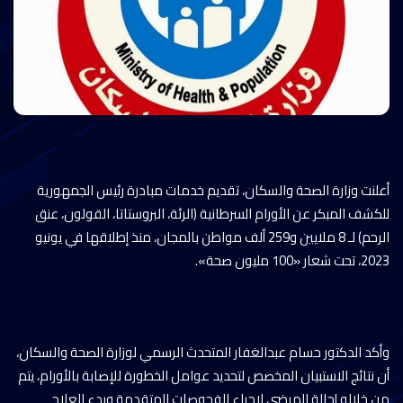
أعلنت وزارة الصحة والسكان، تقديم خدمات مبادرة رئيس الجمهورية
للكشف المبكر عن الأورام السرطانية (الرئة، البروستاتا، القولون، عنق
الرحم) لـ 8 ملايين و259 ألف مواطن بالمجان، منذ إطلاقها في يونيو
2023، تحت شعار «100 مليون صحة».
وأكد الدكتور حسام عبدالغفار المتحدث الرسمي لوزارة الصحة والسكان،
أن نتائج الاستبيان المخصص لتحديد عوامل الخطورة للإصابة بالأورام، يتم
من خلاله إحالة المرضى لإجراء الفحوصات المتقدمة وبدء العلاج