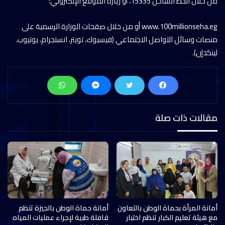
من خلال الخط الساخن 15335، أو زيارة الموقع الإلكتروني:
‏www.100millionseha.eg أو من خلال صفحات الوزارة الرسمية على
منصات وسائل التواصل الاجتماعي (فيسبوك، تويتر، انستجرام، يوتيوب،
لينكدإن).
مقالات ذات صلة
أمانة المرأة بحماة الوطن بالتعاون
أمانة حماة الوطن بالجيزة تنظم
مع هيئة تعليم الكبار تنظم اختبار
قافلة طبية لإجراء عمليات المياه