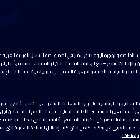
شارك د. بدر عبد العاطي وزير الخارجية والهجرة اليوم ١٤ ديسمبر في اجتماع لجنة الاتصال 
 والإمارات وقطر – مع الولايات المتحدة وتركيا والمملكة المتحدة وألمانيا، با
لخارجية والسياسة الأمنية، والمبعوث الأممي إلى سوريا، حيث عقد الاجتماع بمدي
كاتف الجهود الإقليمية والدولية لاستعادة الاستقرار على كامل الأراضي السو
همية تعزيز التنسيق بين الأطراف الدولية الفاعلة والأمم المتحدة من أجل 
ة سياسية شاملة تضم كل مكونات المجتمع وأطيافه لتحقيق مصالحة وطنية ب
الجانب العربي عن رفضه الكامل لانتهاكات إسرائيل للسيادة السورية التي س
بالمنطقة.