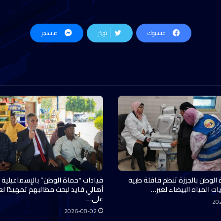
فيسبوك
تويتر
ماسنجر
 الوطن بالجيزة تنظم قافلة طبية
قيادات “حماة الوطن” بالإسماعيلية 
ات المياه البيضاء لغير…
أهالي فايد لبحث مطالبهم تمهيدًا ل
على…
20
2026-08-02