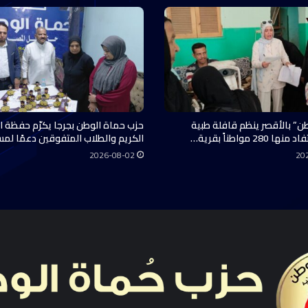
ن” بالأقصر ينظم قافلة طبية
حزب حماة الوطن بجرجا يكرّم حفظة ال
28 مواطناً بقرية…
الكريم والطلاب المتفوقين دعمًا لم
2026-08-02
20