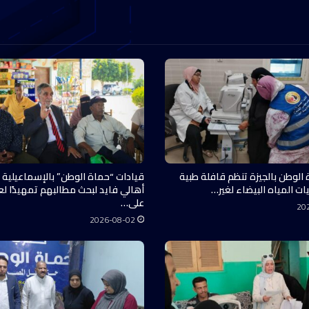
 الوطن بالجيزة تنظم قافلة طبية
قيادات “حماة الوطن” بالإسماعيلية 
ات المياه البيضاء لغير…
أهالي فايد لبحث مطالبهم تمهيدًا ل
على…
20
2026-08-02