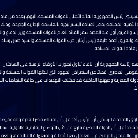
السيسى رئيس الجمهورية القائد الأعلى للقوات المسلحة، اليوم، بعدد من قاد
الأمنية المختلفة بمقر القيادة الإستراتيجية بالعاصمة الإدارية الجديدة، وذ
 والفريق أول عبد المجيد صقر القائد العام للقوات المسلحة وزير الدفاع والان
ة، والفريق أحمد خليفة رئيس أركان حرب القوات المسلحة، والسيد حسن رشاد ر
 قادة القوات المسلحة.
 رئاسة الجمهورية أن اللقاء تناول تطورات الأوضاع الراهنة على الساحتين الإ
لقومي المصري، فضلاً عن استعراض الجهود التي تبذلها القوات المسلحة وال
دولة المصرية وجبهتها الداخلية ضد مختلف التهديدات على كافة الاتجاهات الا
ث.
وي المتحدث الرسمي أن الرئيس أكد على أن امتلاك مصر القدرة والقوة يضم
اً على أن الدولة المصرية تتابع عن كثب الأوضاع الإقليمية والدولية استناد
زن والاعتدال اللازمين في التعامل مع الأحداث والمتغيرات المتلاحقة، والعمل