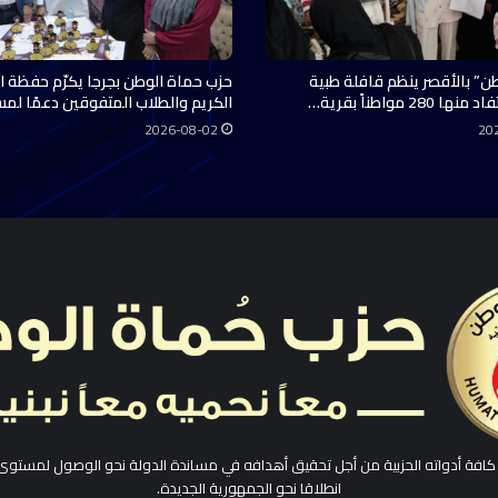
ن” بالأقصر ينظم قافلة طبية
حزب حماة الوطن بجرجا يكرّم حفظة ال
28 مواطناً بقرية…
الكريم والطلاب المتفوقين دعمًا لم
2026-08-02
20
افة أدواته الحزبية من أجل تحقيق أهدافه في مساندة الدولة نحو الوصول لمستوى
انطلاقا نحو الجمهورية الجديدة.