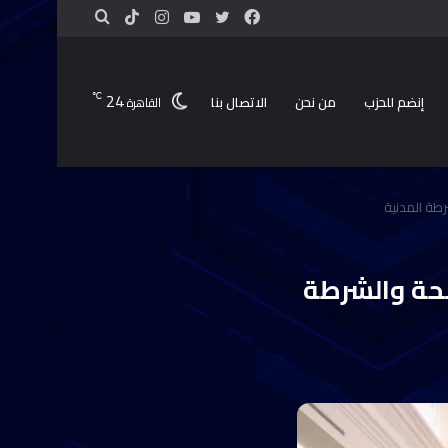
24
℃
إنضم للحزب
من نحن
الاتصال بنا
القاهرة
طة المدنية
حة والشرطة