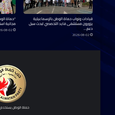
قيادات ونواب حماة الوطن بالإسماعيلية
“حماة الوط
يزورون مستشفى فايد التخصصي لبحث سبل
مجانية استفاد منها 0
دعم…
26-08-02
2026-08-02
حماة الوطن يستخدم ك