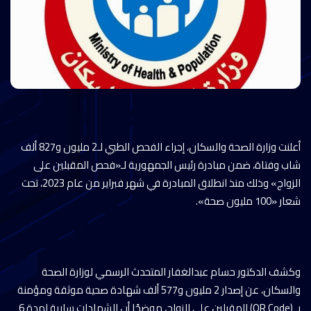
أعلنت وزارة الصحة والسكان، إجراء الفحص الطبي لـ2 مليون و827 ألف
شاب وفتاة، ضمن مبادرة رئيس الجمهورية لـ«فحص المقبلين على
الزواج» وذلك منذ انطلاق المبادرة في شهر فبراير من عام 2023، تحت
شعار «100 مليون صحة».
وكشف الدكتور حسام عبدالغفار المتحدث الرسمي لوزارة الصحة
والسكان، عن إصدار 2 مليون و577 ألف شهادة صحية موثقة ومؤمنة
بـ (QR Code) للمقبلين على الزواج، موضحًا أن الشهادات سارية لمدة 6