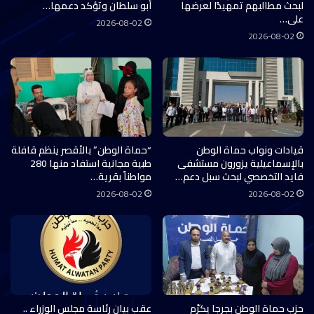
لبحث مطالبهم تمهيدًا لعرضها
أبو سلطان وتؤكد دعمها…
على…
2026-08-02
2026-08-02
قيادات ونواب حماة الوطن
“حماة الوطن” بالأقصر ينظم قافلة
بالإسماعيلية يزورون مستشفى
طبية مجانية استفاد منها 280
فايد التخصصي لبحث سبل دعم…
مواطناً بقرية…
2026-08-02
2026-08-02
حزب حماة الوطن بجرجا يكرّم
عقب بيان رئاسة مجلس الوزراء ..