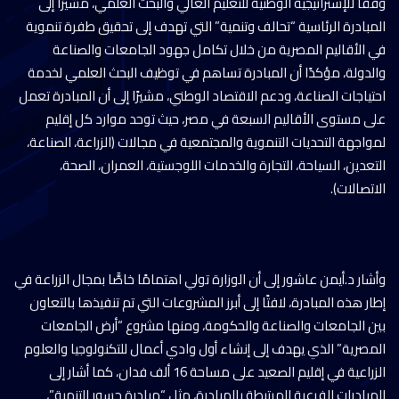
وفقًا للإستراتيجية الوطنية للتعليم العالي والبحث العلمي، مشيرًا إلى
المبادرة الرئاسية “تحالف وتنمية” التي تهدف إلى تحقيق طفرة تنموية
في الأقاليم المصرية من خلال تكامل جهود الجامعات والصناعة
والدولة، مؤكدًا أن المبادرة تساهم في توظيف البحث العلمي لخدمة
احتياجات الصناعة، ودعم الاقتصاد الوطني، مشيرًا إلى أن المبادرة تعمل
على مستوى الأقاليم السبعة في مصر، حيث توحد موارد كل إقليم
لمواجهة التحديات التنموية والمجتمعية في مجالات (الزراعة، الصناعة،
التعدين، السياحة، التجارة والخدمات اللوجستية، العمران، الصحة،
الاتصالات).
وأشار د.أيمن عاشور إلى أن الوزارة تولي اهتمامًا خاصًّا بمجال الزراعة في
إطار هذه المبادرة، لافتًا إلى أبرز المشروعات التي تم تنفيذها بالتعاون
بين الجامعات والصناعة والحكومة، ومنها مشروع “أرض الجامعات
المصرية” الذي يهدف إلى إنشاء أول وادي أعمال للتكنولوجيا والعلوم
الزراعية في إقليم الصعيد على مساحة 16 ألف فدان، كما أشار إلى
المبادرات الفرعية المرتبطة بالمبادرة، مثل “مبادرة جسور التنمية”،