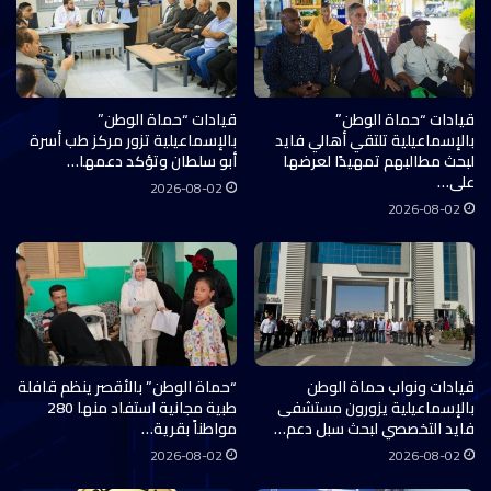
قيادات “حماة الوطن”
قيادات “حماة الوطن”
بالإسماعيلية تلتقي أهالي فايد
بالإسماعيلية تزور مركز طب أسرة
لبحث مطالبهم تمهيدًا لعرضها
أبو سلطان وتؤكد دعمها…
على…
2026-08-02
2026-08-02
قيادات ونواب حماة الوطن
“حماة الوطن” بالأقصر ينظم قافلة
بالإسماعيلية يزورون مستشفى
طبية مجانية استفاد منها 280
فايد التخصصي لبحث سبل دعم…
مواطناً بقرية…
2026-08-02
2026-08-02