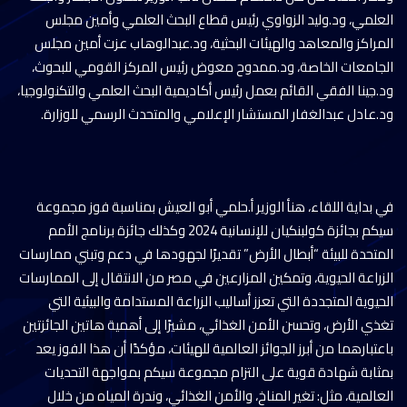
العلمي، ود.وليد الزواوي رئيس قطاع البحث العلمي وأمين مجلس
المراكز والمعاهد والهيئات البحثية، ود.عبدالوهاب عزت أمين مجلس
الجامعات الخاصة، ود.ممدوح معوض رئيس المركز القومي للبحوث،
ود.جينا الفقي القائم بعمل رئيس أكاديمية البحث العلمي والتكنولوجيا،
ود.عادل عبدالغفار المستشار الإعلامي والمتحدث الرسمي للوزارة.
في بداية اللقاء، هنأ الوزير أ.حلمي أبو العيش بمناسبة فوز مجموعة
سيكم بجائزة كولبنكيان للإنسانية 2024 وكذلك جائزة برنامج الأمم
المتحدة للبيئة “أبطال الأرض” تقديرًا لجهودها في دعم وتبني ممارسات
الزراعة الحيوية، وتمكين المزارعين في مصر من الانتقال إلى الممارسات
الحيوية المتجددة التي تعزز أساليب الزراعة المستدامة والبيئية التي
تغذي الأرض، وتحسن الأمن الغذائي، مشيرًا إلى أهمية هاتين الجائزتين
باعتبارهما من أبرز الجوائز العالمية للهيئات، مؤكدًا أن هذا الفوز يعد
بمثابة شهادة قوية على التزام مجموعة سيكم بمواجهة التحديات
العالمية، مثل: تغير المناخ، والأمن الغذائي، وندرة المياه من خلال