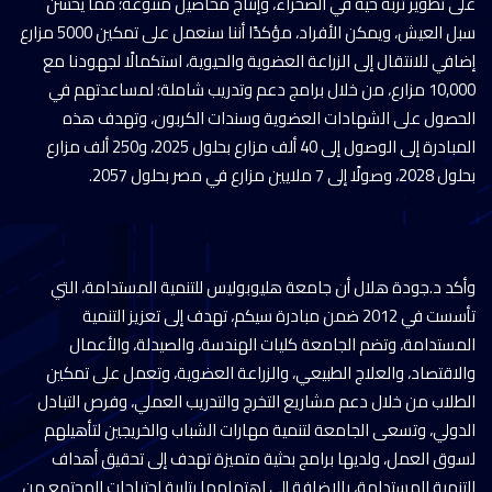
على تطوير تربة حية في الصحراء، وإنتاج محاصيل متنوعة؛ مما يحسن
سبل العيش، ويمكن الأفراد، مؤكدًا أننا سنعمل على تمكين 5000 مزارع
إضافي للانتقال إلى الزراعة العضوية والحيوية، استكمالًا لجهودنا مع
10,000 مزارع، من خلال برامج دعم وتدريب شاملة؛ لمساعدتهم في
الحصول على الشهادات العضوية وسندات الكربون، وتهدف هذه
المبادرة إلى الوصول إلى 40 ألف مزارع بحلول 2025، و250 ألف مزارع
بحلول 2028، وصولًا إلى 7 ملايين مزارع في مصر بحلول 2057.
وأكد د.جودة هلال أن جامعة هليوبوليس للتنمية المستدامة، التي
تأسست في 2012 ضمن مبادرة سيكم، تهدف إلى تعزيز التنمية
المستدامة، وتضم الجامعة كليات الهندسة، والصيدلة، والأعمال
والاقتصاد، والعلاج الطبيعي، والزراعة العضوية، وتعمل على تمكين
الطلاب من خلال دعم مشاريع التخرج والتدريب العملي، وفرص التبادل
الدولي، وتسعى الجامعة لتنمية مهارات الشباب والخريجين لتأهيلهم
لسوق العمل، ولديها برامج بحثية متميزة تهدف إلى تحقيق أهداف
التنمية المستدامة، بالإضافة إلى اهتمامها بتلبية احتياجات المجتمع من