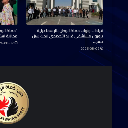
قيادات ونواب حماة الوطن بالإسماعيلية
“حماة الوط
يزورون مستشفى فايد التخصصي لبحث سبل
مجانية استفاد منها 0
دعم…
26-08-02
2026-08-02