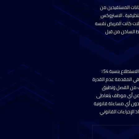
يانات المستفيدين من
مخدرات التخليقية ، الاستروكس
صالات كانت المريض نفسه
 الثقة في خدمات الخط الساخن من قبل
وأضاف “عمرو عثمان” أن العوامل الدافعة للتعاطي وفقا لنتائج الخط الساخن جاءت في المقدمة حب الاستطلاع بنسبة 54٪
اخن جاءت في المقدمة عدم القدرة
ثم المشاكل فى العمل والخوف من الفصل وتطبيق
إدمان “16023” أيضاً في تلقي الاتصالات من أي موظف يتعاطى
، دون أي مساءلة قانونية
الإجراءات القانوني