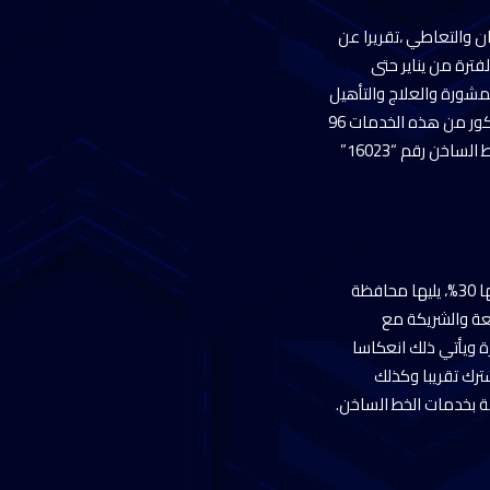
 والتعاطي ،تقريرا عن
ت العلاجية خلال الفترة من يناير حتى
ابعة والمشورة والعلاج والتأهيل
والدمج المجتمعي، وأن الخدمات العلاجية تقدم للمرضى مجاناً ووفقا للمعايير الدولية، وبلغت نسبة الذكور من هذه الخدمات 96
% بينما بلغت نسبة الإناث 4%، حيث تردد المرضى على المراكز العلاجية التابعة للصندوق والشريكة مع الخط الساخن رقم “16023”
وجاءت محافظة القاهرة في المرتبة الأولى طبقا لأكثر المكالمات الواردة للخط الساخن حيث بلغت نسبتها 30%، يليها محافظة
لتابعة والشريكة مع
مان “16023” جاء الإنترنت في الصدارة ويأتي ذلك انعكاسا
بر صفحته الرسمية على الفيس بوك والتي تضم 2 مليون مشترك تقريبا وكذلك
فة بخدمات الخط الساخن.