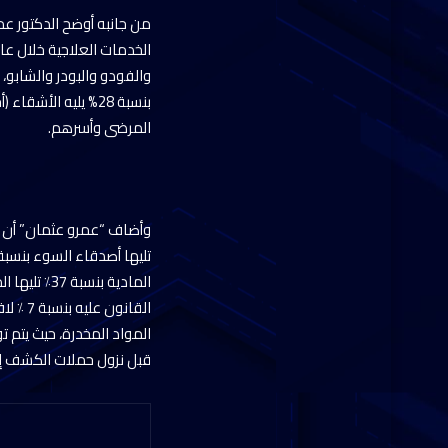
من جانبه أوضح الدكتور عم
والفودو والبودر والشابو،
المرضى وأسرهم.
المواد المخدرة، حيث يتم ت
قبل نزول حملات الكشف إل