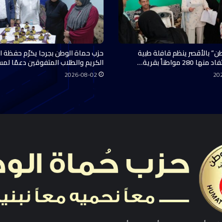
ن” بالأقصر ينظم قافلة طبية
حزب حماة الوطن بجرجا يكرّم حفظة ال
28 مواطناً بقرية…
الكريم والطلاب المتفوقين دعمًا لم
2026-08-02
20