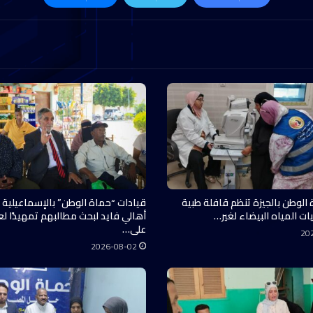
 الوطن بالجيزة تنظم قافلة طبية
قيادات “حماة الوطن” بالإسماعيلية 
ات المياه البيضاء لغير…
أهالي فايد لبحث مطالبهم تمهيدًا ل
على…
20
2026-08-02