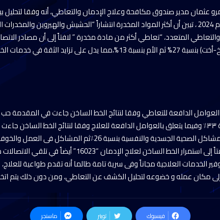
رو عثمان مدير صندوق مكافحة وعلاج الإدمان والتعاطي، أنه وفقا لتحليل ب
الخدمات العلاجية خلال عام 2024 ، تبين أن أكثر المواد المخدرة انتشاراً “الحشيش والهيروين وال
 والتعاطي المتعدد، “تعاطي أكثر من مادة مخدرة ” لافتاً إلى أن مصادر الات
بنسبة 28% يليه الأشقاء (أخ-أخت) بنسبة 27% ثم الأم بنسبة 13%،مما يدل على تزايد
؜تليها أصدقاء السوء بنسبة ٣٣٪؜ وفيما يتعلق بالعوامل الدافعة للعلاج وفقا لنتائج الخط الس
المادية بنسبة 37٪ ؜تليها المشاكل الصحية الجسدية والنفسية بنسبة 26٪؜
القانون عليه بنسبة 7 ٪ لافتاً إلى استمرار الخط الساخن لعلاج ال
وفير الخدمات العلاجية مجاناً وفى سرية تامة طالما أنه تقدم طواعية للعلاج
ى مكان عمله و خضوعه لتحليل الكشف عن التعاطي، ومن دون ذلك يتم اتخاذ 
فيسبوك
تويتر
ماسنجر