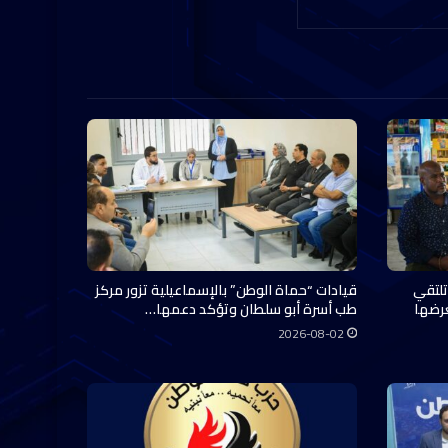
تلتقي
قيادات “حماة الوطن” بالإسماعيلية تزور مركز
عرضها
طب أسرة أبو سلطان وتؤكد دعمها…
2026-08-02