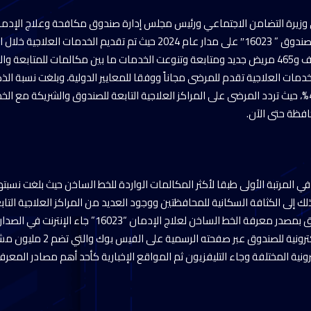
 وزيرة التضامن الاجتماعي ورئيس مجلس إدارة صندوق مكافحة وعلاج الإدمان
مجهودات الخط الساخن للصندوق ” 16023″ على مدار عام 2024 حيث تم تقديم الخدما
ديسمبر 2024 لعدد 164 ألف و465 مريض جديد ومتابعة وتنوعت الخدمات ما بين مكالمات للمت
 17% ، ويرجع ذلك إلى الكثافة السكانية للمحافظتين ووجود العديد من المراكز العلاجية ا
الصندوق بهما وفيما يتعلق بمصدر معرفة الخط الساخن لعلاج الإد
للمجهودات التوعوية الإلكترونية للصندوق ع
رونية المختلفة وجاء التليفزيون ثم المواقع الإخبارية كأحد أهم مصادر المعر