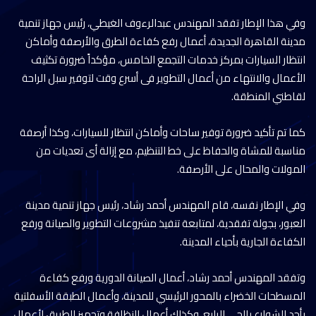
وفي هذا الإطار تفقد المهندس عبدالرءوف الغيطي، رئيس جهاز تنمية
مدينة القاهرة الجديدة، أعمال رفع كفاءة الطرق والأرصفة وأماكن
انتظار السيارات بمركز خدمات التجمع الخامس، مؤكداً ضرورة تكثيف
الأعمال والانتهاء من أعمال التطوير فى أسرع وقت لتوفير سبل الراحة
لقاطني المنطقة.
كما تم تأكيد ضرورة توفير ساحات وأماكن انتظار للسيارات، وكذا أرصفة
مناسبة للمشاة والحفاظ على خط التنظيم، مع إزالة أى تعديات من
المولات والمحال على الأرصفة.
وفي الإطار نفسه، قام المهندس أحمد رشاد، رئيس جهاز تنمية مدينة
العبور، بجولة تفقدية، لمتابعة تنفيذ مشروعات التطوير والصيانة ورفع
الكفاءة الجارية بأحياء المدينة.
وتفقد المهندس أحمد رشاد، أعمال الصيانة الدورية ورفع كفاءة
المسطحات الخضراء بالمحور الرئيسي للمدينة، وأعمال الطبقة الأسفلتية
بأحد الشوارع بالحي الرابع، وكذلك أعمال النظافة وتجهيز الطريق لأعمال