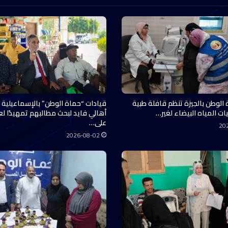
 الوطن بالجيزة تنظم قافلة طبية
قيادات “حماة الوطن” بالإسماعيلية 
ات المياه البيضاء لغير…
أهالي فايد لبحث مطالبهم تمهيدًا ل
على…
20
2026-08-02