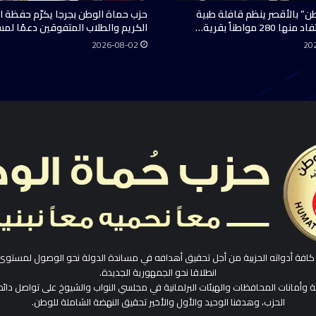
ن” بالأقصر ينظم قافلة طبية
حزب حماة الوطن بجرجا يكرّم حفظة ال
28 مواطناً بقرية…
الكريم والطلاب المتفوقين دعمًا لم
2026-08-02
20
افة أدواته الحزبية من أجل تحقيق أهدافه في مساندة الدولة نحو الوصول لمستوى
انطلاقا نحو الجمهورية الجديدة.
ية وأمانات المحافظات والهيئات البرلمانية في مجلسي النواب والشيوخ على تواصل دائم
الحزب، وهدفنا الوحيد والأول والأخير تحقيق النهضة الشاملة للوطن.