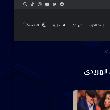
24
℃
إنضم للحزب
من نحن
الاتصال بنا
القاهرة
ريدي
 الهريدي