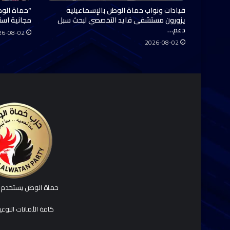
قيادات ونواب حماة الوطن بالإسماعيلية
“حماة الوط
يزورون مستشفى فايد التخصصي لبحث سبل
مجانية استفاد منها 0
دعم…
26-08-02
2026-08-02
حماة الوطن يستخدم ك
كافة الأمانات النوع