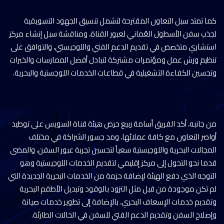
كما تمتد سبل التعاون المقترحة لتشمل تنسيق الجهود التسويقية
لجذب سفن الأسطول العُماني لعبور القناة، ومناقشة سبل إنشاء مركز
استشاري متخصص في تقديم الدعم الفني واللوجيستي، والتوافق على
تنظيم ورش عمل ومؤتمرات مشتركة لتبادل أفضل الممارسات والخبرات
وتحسين الكفاءة التشغيلية في قطاعات الخدمات اللوجستية والبحرية.
من جانبه، أكد الفريق أسامة ربيع حرص هيئة قناة السويس على توطيد
أواصر التعاون مع كافة عملائها، ومد جسور الشراكة في مختلف
المجالات البحرية واللوجيستية سعياً لتحسين تجربة عبور السفن، والمضى
قدما نحو التحول إلى مركز إقليمي لتقديم الخدمات اللوجيستية وهو
التوجه الذي دفع الهيئة لإضافة حزمة من الخدمات البحرية الجديدة التي
لم تكن موجودة من قبل مثل التزود بالوقود وتبديل الأطقم البحرية
وتقديم خدمات الإسعاف البحري، بالإضافة إلى تطوير خدمات صيانة
وإصلاح السفن وتقديم الدعم الفني للسفن في الحالات الطارئة.