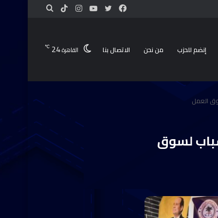
24
℃
إنضم للحزب
من نحن
الاتصال بنا
القاهرة
وق العمل
شباب لسوق