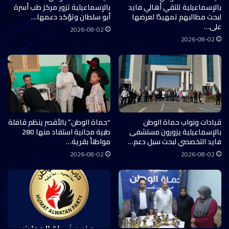
بالإسماعيلية تلتقي أهالي فايد
بالإسماعيلية تزور مركز طب أسرة
لبحث مطالبهم تمهيدًا لعرضها
أبو سلطان وتؤكد دعمها…
على…
2026-08-02
2026-08-02
قيادات ونواب حماة الوطن
“حماة الوطن” بالأقصر ينظم قافلة
بالإسماعيلية يزورون مستشفى
طبية مجانية استفاد منها 280
فايد التخصصي لبحث سبل دعم…
مواطناً بقرية…
2026-08-02
2026-08-02