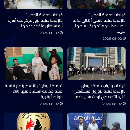
قيادات “حماة الوطن”
قيادات “حماة الوطن”
بالإسماعيلية تلتقي أهالي فايد
بالإسماعيلية تزور مركز طب أسرة
لبحث مطالبهم تمهيدًا لعرضها
أبو سلطان وتؤكد دعمها…
على…
2026-08-02
2026-08-02
قيادات ونواب حماة الوطن
“حماة الوطن” بالأقصر ينظم قافلة
بالإسماعيلية يزورون مستشفى
طبية مجانية استفاد منها 280
فايد التخصصي لبحث سبل دعم…
مواطناً بقرية…
2026-08-02
2026-08-02