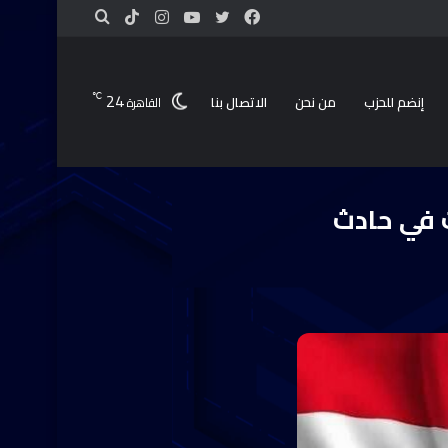
24
℃
إنضم للحزب
من نحن
الاتصال بنا
القاهرة
أشمون
 في حادث