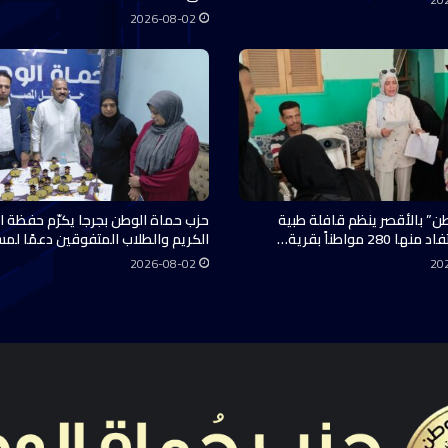
2026-08-02
ن” بالأقصر ينظم قافلة طبية
حزب حماة الوطن بجرجا يكرّم حفظة ال
28 مواطناً بقرية…
الكريم والطلاب المتفوقين دعمًا لم
2026-08-02
20