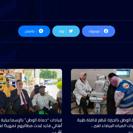
فيسبوك
تويتر
ماسنجر
 الوطن بالجيزة تنظم قافلة طبية
قيادات “حماة الوطن” بالإسماعيلية 
ات المياه البيضاء لغير…
أهالي فايد لبحث مطالبهم تمهيدًا ل
على…
20