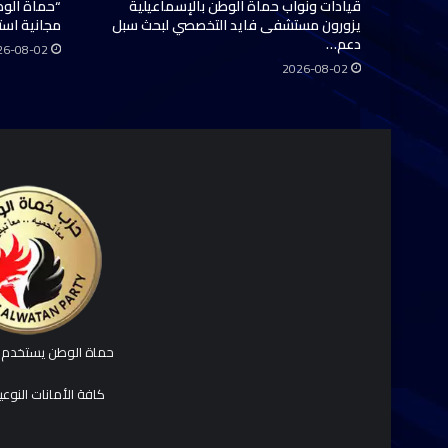
قيادات ونواب حماة الوطن بالإسماعيلية
“حماة الوط
يزورون مستشفى فايد التخصصي لبحث سبل
مجانية استفاد منها 0
دعم…
26-08-02
2026-08-02
حماة الوطن يستخدم ك
كافة الأمانات النوع