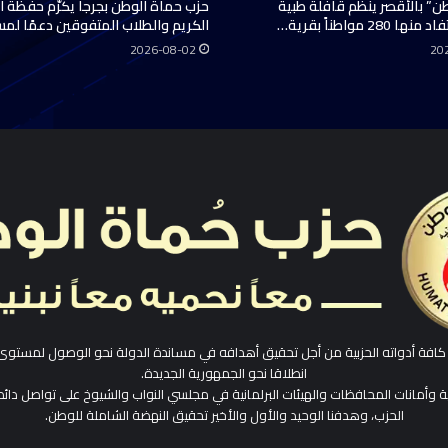
ن” بالأقصر ينظم قافلة طبية
حزب حماة الوطن بجرجا يكرّم حفظة ال
28 مواطناً بقرية…
الكريم والطلاب المتفوقين دعمًا لم
2026-08-02
20
افة أدواته الحزبية من أجل تحقيق أهدافه في مساندة الدولة نحو الوصول لمستوى
انطلاقا نحو الجمهورية الجديدة.
ية وأمانات المحافظات والهيئات البرلمانية في مجلسي النواب والشيوخ على تواصل دائم
الحزب، وهدفنا الوحيد والأول والأخير تحقيق النهضة الشاملة للوطن.