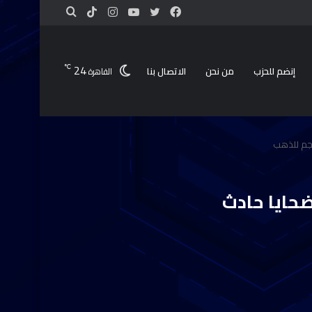
24
℃
إنضم للحزب
من نحن
الاتصال بنا
القاهرة
نجم للذهب
حايا حادث