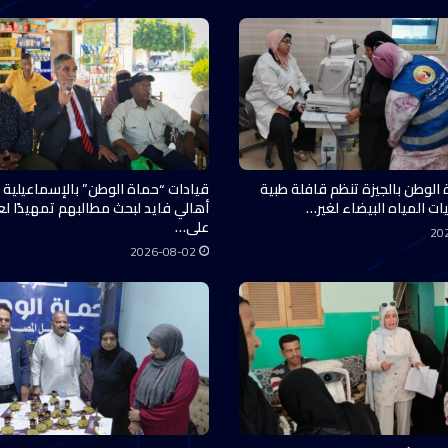
 الوطن بالجيزة تنظم قافلة طبية
قيادات “حماة الوطن” بالإسماعيلية 
ات المياه البيضاء لغير…
أهالي فايد لبحث مطالبهم تمهيدًا ل
على…
20
2026-08-02