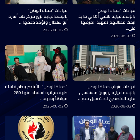
قيادات “حماة الوطن”
قيادات “حماة الوطن”
بالإسماعيلية تلتقي أهالي فايد
بالإسماعيلية تزور مركز طب أسرة
لبحث مطالبهم تمهيدًا لعرضها
أبو سلطان وتؤكد دعمها…
على…
2026-08-02
2026-08-02
قيادات ونواب حماة الوطن
“حماة الوطن” بالأقصر ينظم قافلة
بالإسماعيلية يزورون مستشفى
طبية مجانية استفاد منها 280
فايد التخصصي لبحث سبل دعم…
مواطناً بقرية…
2026-08-02
2026-08-02