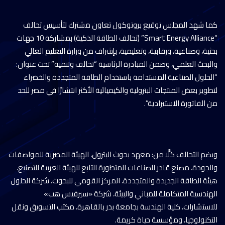
كما شهد المجلس توقيع بروتوكول تعاون مشترك لتأسيس تحالف
“Smart Energy Alliance” (تحالف الطاقة الذكية) بمشاركة 10 جهات
بحثية، وصناعية، ورقابية، وتعليمية، بإشراف من وزارة التعليم العالي
والبحث العلمي، وضمن المبادرة الرئاسية “تحالف وتنمية” تحت عنوان:
“الحلول الصناعية المستدامة باستخدام الطاقة المتجددة والخضراء
لتطوير بعض المنتجات البترولية والكيميائية الأكثر انتشارًا في مصر للحد
من الفاتورة الاستيرادية”.
ويضم التحالف كلًّا من: معهد بحوث البترول، الهيئة المصرية للمواصفات
والجودة، مصنع قادر للصناعات المتطورة التابع للهيئة العربية للتصنيع،
هيئة الطاقة الجديدة والمتجددة، المركز القومي للبحوث، شركة الحلول
الهندسية المتكاملة للمباني والبيئة، شركة «سيرفيس هب»
للاستشارات، كلية الهندسة بجامعة بدر بالقاهرة، مكتب التسويق ونقل
التكنولوجيا، ومؤسسة حياة كريمة.