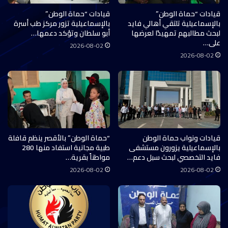
قيادات “حماة الوطن”
قيادات “حماة الوطن”
بالإسماعيلية تلتقي أهالي فايد
بالإسماعيلية تزور مركز طب أسرة
لبحث مطالبهم تمهيدًا لعرضها
أبو سلطان وتؤكد دعمها…
على…
2026-08-02
2026-08-02
قيادات ونواب حماة الوطن
“حماة الوطن” بالأقصر ينظم قافلة
بالإسماعيلية يزورون مستشفى
طبية مجانية استفاد منها 280
فايد التخصصي لبحث سبل دعم…
مواطناً بقرية…
2026-08-02
2026-08-02