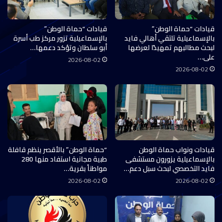
قيادات “حماة الوطن”
قيادات “حماة الوطن”
بالإسماعيلية تلتقي أهالي فايد
بالإسماعيلية تزور مركز طب أسرة
لبحث مطالبهم تمهيدًا لعرضها
أبو سلطان وتؤكد دعمها…
على…
2026-08-02
2026-08-02
قيادات ونواب حماة الوطن
“حماة الوطن” بالأقصر ينظم قافلة
بالإسماعيلية يزورون مستشفى
طبية مجانية استفاد منها 280
فايد التخصصي لبحث سبل دعم…
مواطناً بقرية…
2026-08-02
2026-08-02