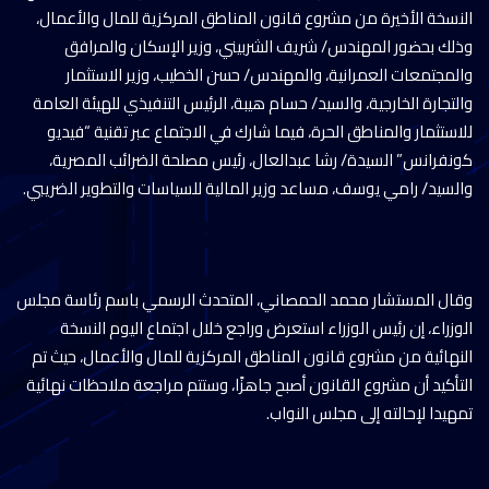
النسخة الأخيرة من مشروع قانون المناطق المركزية للمال والأعمال،
وذلك بحضور المهندس/ شريف الشربيني، وزير الإسكان والمرافق
والمجتمعات العمرانية، والمهندس/ حسن الخطيب، وزير الاستثمار
والتجارة الخارجية، والسيد/ حسام هيبة، الرئيس التنفيذي للهيئة العامة
للاستثمار والمناطق الحرة، فيما شارك في الاجتماع عبر تقنية “فيديو
كونفرانس” السيدة/ رشا عبدالعال، رئيس مصلحة الضرائب المصرية،
والسيد/ رامي يوسف، مساعد وزير المالية للسياسات والتطوير الضريبي.
وقال المستشار محمد الحمصاني، المتحدث الرسمي باسم رئاسة مجلس
الوزراء، إن رئيس الوزراء استعرض وراجع خلال اجتماع اليوم النسخة
النهائية من مشروع قانون المناطق المركزية للمال والأعمال، حيث تم
التأكيد أن مشروع القانون أصبح جاهزًا، وستتم مراجعة ملاحظات نهائية
تمهيدا لإحالته إلى مجلس النواب.