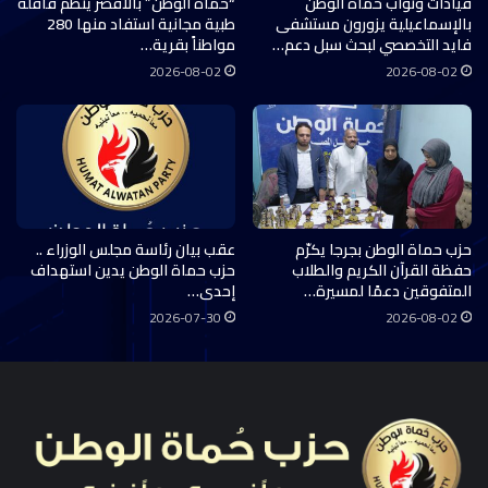
قيادات ونواب حماة الوطن
“حماة الوطن” بالأقصر ينظم قافلة
بالإسماعيلية يزورون مستشفى
طبية مجانية استفاد منها 280
فايد التخصصي لبحث سبل دعم…
مواطناً بقرية…
2026-08-02
2026-08-02
حزب حماة الوطن بجرجا يكرّم
عقب بيان رئاسة مجلس الوزراء ..
حفظة القرآن الكريم والطلاب
حزب حماة الوطن يدين استهداف
المتفوقين دعمًا لمسيرة…
إحدى…
2026-07-30
2026-08-02