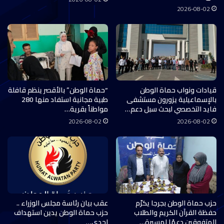
2026-08-02
قيادات ونواب حماة الوطن
“حماة الوطن” بالأقصر ينظم قافلة
بالإسماعيلية يزورون مستشفى
طبية مجانية استفاد منها 280
فايد التخصصي لبحث سبل دعم…
مواطناً بقرية…
2026-08-02
2026-08-02
حزب حماة الوطن بجرجا يكرّم
عقب بيان رئاسة مجلس الوزراء ..
حفظة القرآن الكريم والطلاب
حزب حماة الوطن يدين استهداف
المتفوقين دعمًا لمسيرة…
إحدى…