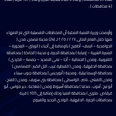
( 4 محافظات ) .
وأوضحت وزيرة التنمية المحلية أن المخططات التفصيلية التي تم الانتهاء
منها خلال العام المالى ٢٠٢٤ / ٢٠٢٥ لـ (24) مدينة تتضمن، مدن (
الحوامدية – الصف- أطفيح ) بالإضافة إلى أحياء ( الوراق – العجوزة –
المنيرة الغربية – إمبابة ) بمحافظة الجيزة، و مدينة ( الخانكة ) بمحافظة
القليوبية ، ومدن ( الجمالية – أجا – تمى الامديد – جمصة – الكردي )
بمحافظة الدقهلية ، ومدن ( القنطرة غرب ، التل الكبير ، القصاصين )
بمحافظة الإسماعيلية ، ومدينة ( أبورديس ) بمحافظة جنوب سيناء
ومدن (الفشن ، ناصر ، الواسطى ) بمحافظة بنى سويف ، ومدن ( الفتح ،
أبو تيج ، أبنوب ، صدفا ) بمحافظة أسيوط، ومدن ( مغاغة ، دير مواس ، أبو
قرقاص ، ملوى ) بمحافظة المنيا وذلك إضافة إلى (107 ) قرية
بمحافظات الجيزة ، الدقهلية ، الوادي الجديد والفيوم.