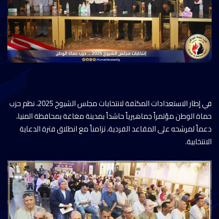
في إطار الاستعدادات المكثفة لانتخابات مجلس الشيوخ 2025، نظم حزب
حماة الوطن مؤتمراً جماهيرياً حاشداً بمدينة مغاغة بمحافظة المنيا،
دعماً لمرشحه على المقاعد الفردية، تزامناً مع انطلاق فترة الدعاية
الانتخابية.