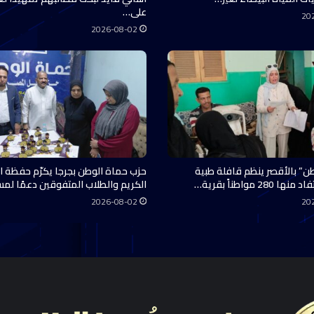
على…
20
2026-08-02
ن” بالأقصر ينظم قافلة طبية
حزب حماة الوطن بجرجا يكرّم حفظة ال
28 مواطناً بقرية…
الكريم والطلاب المتفوقين دعمًا لم
2026-08-02
20