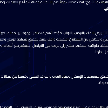
النواب والشيوخ” لبحث مطالب دوائرهم الانتخابية ومناقشة أهم الملفات، وذل
ها.
بيني اللقاء بالترحيب بالنواب، مؤكدا أهمية تضافر الجهود بين مختلف جهات
اصل والتكامل بين السلطتين التنفيذية والتشريعية، لتحقيق مصلحة الوطن والمو
تلف طوائف المجتمع، مشيرا إلى حرصه على التواصل المستمر مع أعضاء البرل
لى حلها.
يتعلق بمشروعات الإسكان ومياه الشرب والصرف الصحى وغيرها من مجالات ع
ديدة.
اب والشيوخ، عن شكرهم وتقديرهم للمهندس شريف الشربيني، على التوجيه ا