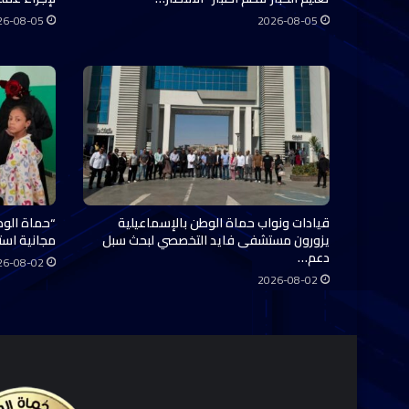
26-08-05
2026-08-05
قيادات ونواب حماة الوطن بالإسماعيلية
“حماة الوط
يزورون مستشفى فايد التخصصي لبحث سبل
مجانية استفاد منها 0
دعم…
26-08-02
2026-08-02