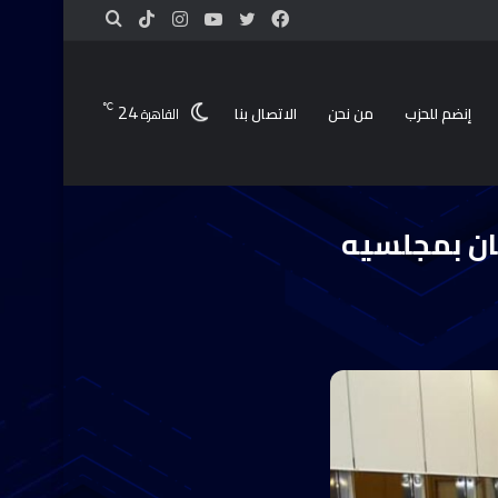
24
℃
إنضم للحزب
من نحن
الاتصال بنا
القاهرة
 والشيوخ
مان بمجلسيه