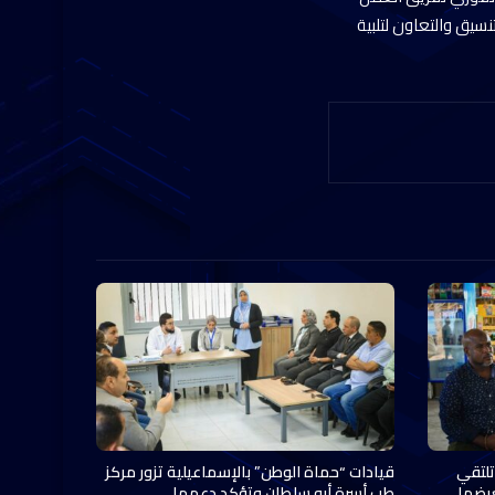
نسيق والتعاون لتلبية
تلتقي
قيادات “حماة الوطن” بالإسماعيلية تزور مركز
عرضها
طب أسرة أبو سلطان وتؤكد دعمها…