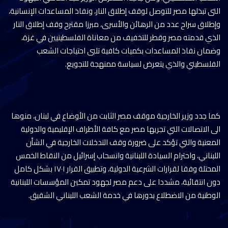
التى تبذلها مصر للتوصل لوقف إطلاق النار، ونفاذ المساعدات الإنسانية،
وإطلاق سراح عدد من الرهائن والأسرى، مبرزا مقترح وقف إطلاق النار
الذي قدمته مصر وقطر للتخفيف من معاناة الفلسطينيين في غزة،
وضمان نفاذ المساعدات بكميات كافية تلبى احتياجات الشعب
الفلسطيني والذي يتعرض لسياسة ممنهجة للتجويع.
كما جدد وزير الخارجية موقف مصر الثابت من الأوضاع في لبنان، منوها
الى الاتصالات التي تجريها مصر مع كافة الأطراف الإقليمية والدولية
المعنية والتي تؤكد على ضرورة وقف التدخلات الخارجية في الشأن
اللبناني، واحترام السيادة اللبنانية وانسحاب إسرائيل من النقاط الخمس
المحتلة وفقا لقرارات الشرعية الدولية، وتطبيق القرار ١٧٠١ بشكل كامل
دون انتقائية، مشددا على دعم مصر لجهود تمكين المؤسسات اللبنانية
الوطنية من الاضطلاع بدورها في خدمة الشعب اللبناني الشقيق.