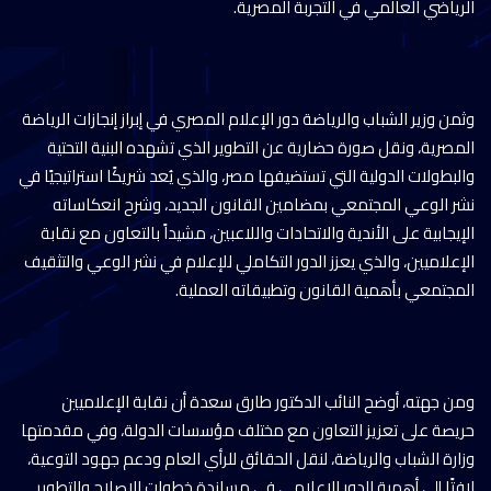
الرياضي العالمي في التجربة المصرية.
وثمن وزير الشباب والرياضة دور الإعلام المصري في إبراز إنجازات الرياضة
المصرية، ونقل صورة حضارية عن التطوير الذي تشهده البنية التحتية
والبطولات الدولية التي تستضيفها مصر، والذي يُعد شريكًا استراتيجيًا في
نشر الوعي المجتمعي بمضامين القانون الجديد، وشرح انعكاساته
الإيجابية على الأندية والاتحادات واللاعبين، مشيداً بالتعاون مع نقابة
الإعلاميين، والذي يعزز الدور التكاملي للإعلام في نشر الوعي والتثقيف
المجتمعي بأهمية القانون وتطبيقاته العملية.
ومن جهته، أوضح النائب الدكتور طارق سعدة أن نقابة الإعلاميين
حريصة على تعزيز التعاون مع مختلف مؤسسات الدولة، وفي مقدمتها
وزارة الشباب والرياضة، لنقل الحقائق للرأي العام ودعم جهود التوعية،
لافتًا إلى أهمية الدور الإعلامي في مساندة خطوات الإصلاح والتطوير