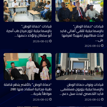
قيادات “حماة الوطن”
قيادات “حماة الوطن”
بالإسماعيلية تلتقي أهالي فايد
بالإسماعيلية تزور مركز طب أسرة
لبحث مطالبهم تمهيدًا لعرضها
أبو سلطان وتؤكد دعمها…
على…
2026-08-02
2026-08-02
قيادات ونواب حماة الوطن
“حماة الوطن” بالأقصر ينظم قافلة
بالإسماعيلية يزورون مستشفى
طبية مجانية استفاد منها 280
فايد التخصصي لبحث سبل دعم…
مواطناً بقرية…
2026-08-02
2026-08-02