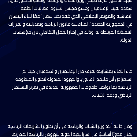
شهد الدكتور أشرف صبحي وزير الشباب والرياضة، والنائب الدكتور طارق
سعدة نقيب الإعلاميين وعضو مجلس الشيوخ، فعاليات الحلقة
النقاشية والمؤتمر الإعلامي الذي عُقد تحت شعار “معًا لبناء الإنسان
في الجمهورية الجديدة”، لمناقشة قانون الرياضة وتعديلاته والقرارات
التنفيذية المرتبطة به، وذلك في إطار العمل التكاملي بين مؤسسات
الدولة.
جاء اللقاء بمشاركة لفيف من الإعلاميين والصحفيين، حيث تم
استعراض أبرز ملامح القانون، والجهود المبذولة لتطوير المنظومة
الرياضية بما يواكب طموحات الجمهورية الجديدة في تعزيز الاستثمار
الرياضي ودعم الشباب.
ومن جانبه، أكد وزير الشباب والرياضة على أن تطوير التشريعات الرياضية
يمثل محورًا أساسيًا في استراتيجية الدولة للنهوض بالرياضة المصرية،