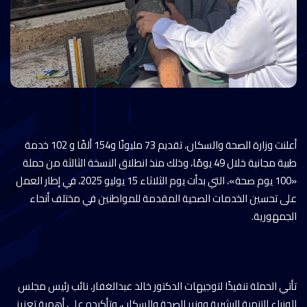
أعلنت وزارة الصحة والسكان، تقديم 73 مليونًا و154 ألفًا و 102 خدمة
طبية مجانية خلال 49 يومًا، وذلك منذ انطلاق النسخة الثالثة من حملة
«100 يوم صحة»، التي بدأت يوم الثلاثاء 15 يوليو 2025، في إطار العمل
على تحسين الخدمات الصحية المقدمة للمواطنين في مختلف أنحاء
الجمهورية.
تأتي الحملة تنفيذًا لتوجيهات الدكتور خالد عبدالغفار، نائب رئيس مجلس
الوزراء للتنمية البشرية ووزير الصحة والسكان، وتأكيده على أهمية تعزيز