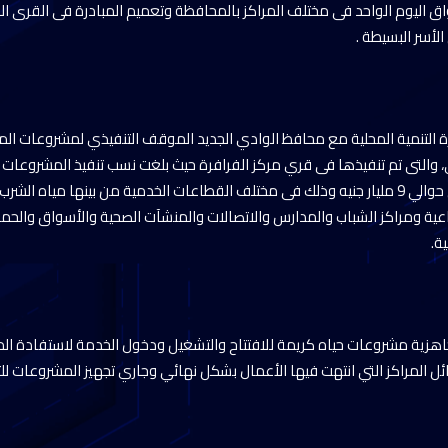
اليوم الواحد فى مختلف المراكز بالمحافظة وتعميم المبادرة فى القرى ا
أسر البسيطة .
رة التنمية المحلية مع محافظ الوادي الجديد الموقف التنفيذي لمشروعات المبا
مشروعاً بتكلفة وصلت إلى حوالي 9 مليار جنيه وذلك فى مختلف القطاعات الخدمية من بينها م
عية ومراكز الشباب والمدارس والاتصالات والمنشآت الصحية والأسواق والحم
ة.
ية مشروعات حياه كريمة للافتتاح والتشغيل ودخول الخدمة لاستفادة المو
وائل المراكز التي انتهت فيها الأعمال بشكل نهائي وجاري تجهيز المشروعات 