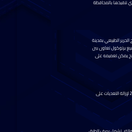
ري تنفيذها بالمحافظة
 الحرير الطبيعي بمدينة
قيع برتوكول تعاون بين
اجح يمكن تعميمه على
كما تابعت الدكتورة منال عوض جهود محافظة الوادي الجديد في تنفيذ المرحلة الثانية من الموجة الـ27 لإزالة التعديات على
 الاجتماع استعراض الموقف التنفيذي لمشروعات الخطة الاستثمارية للعام المالي 2025 / 2026، والتي تشمل رصف الطرق