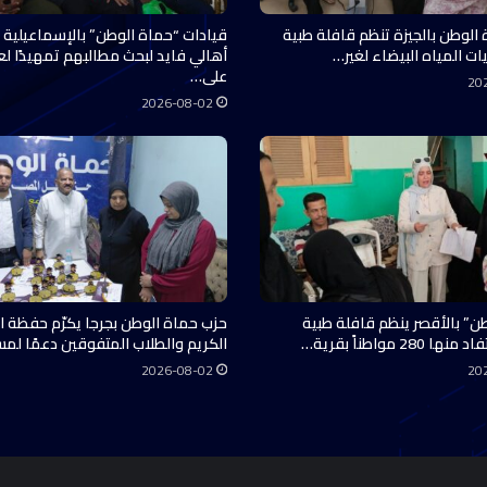
 الوطن بالجيزة تنظم قافلة طبية
قيادات “حماة الوطن” بالإسماعيلية 
ات المياه البيضاء لغير…
أهالي فايد لبحث مطالبهم تمهيدًا ل
على…
20
2026-08-02
ن” بالأقصر ينظم قافلة طبية
حزب حماة الوطن بجرجا يكرّم حفظة ال
28 مواطناً بقرية…
الكريم والطلاب المتفوقين دعمًا لم
2026-08-02
20