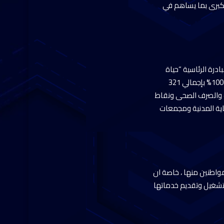
لكبرى بما يساهم في
درة الرئاسية “حياة
كريمة” في مرحلتها الأولى، والتى تم تنفيذها فى قري مركز الفرافرة حيث بلغت نسب تنفيذ المشروعات 100% بإجمالي 321
ياه الشرب والصرف الصحى ونقاط
اية المدنية ومجمعات
اطنين منها ، خاصة ان
للتشغيل وتقديم خدماتها