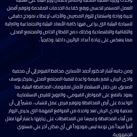
العمل المستمر لتحسين ورفع كفاءة الخدمات المقدمة وتوفير أفضل
تجربة وراحة واستمتاع للزوار المصريين والأجانب لإعطاء نموذج حقيقي
للسياحة البيئية التى يراعى فيها كافة الأبعاد البيئية والاجتماعية والتراثية
والثقافية والاقتصادية وكذلك دمج القطاع الخاص والمجتمع المحلى
مما ينعكس على زيادة أعداد الزائرين داخليا. وخارجياً .
ومن جانبه أشار الدكتور أحمد الأنصاري محافظ الفيوم إلي أن محمية
وادى الريان، تتميز بفرصة واعدة لتنمية المجتمع المحلي بمركز يوسف
الصديق، من خلال الاستثمار الأمثل لمقومات المحافظة البيئية، بما
يعود بالنفع على المواطن الفيومي، والترويج للفرص الاستثمارية
الواعدة على أرض المحافظة وتوفير فرص عمل للشباب ، مشيراً إلى أن
محمية وادي الريان تعد واحدة من المواقع المهمة التي يحرص الزوار
من أبناء المحافظة وغيرها من المحافظات على زيارتها باعتبار أنها تمثل
أمراً فريداً من نوعه ليس موجوداً في أي مكان آخر علي مستوي
الجمهورية.