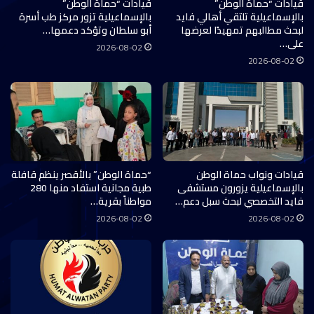
قيادات “حماة الوطن”
قيادات “حماة الوطن”
بالإسماعيلية تلتقي أهالي فايد
بالإسماعيلية تزور مركز طب أسرة
لبحث مطالبهم تمهيدًا لعرضها
أبو سلطان وتؤكد دعمها…
على…
2026-08-02
2026-08-02
قيادات ونواب حماة الوطن
“حماة الوطن” بالأقصر ينظم قافلة
بالإسماعيلية يزورون مستشفى
طبية مجانية استفاد منها 280
فايد التخصصي لبحث سبل دعم…
مواطناً بقرية…
2026-08-02
2026-08-02