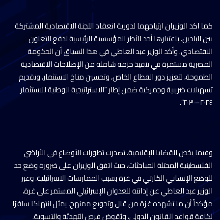
كما اكد الوزيران ارتياحهما لدورية انعقاد اللجنة الاقتصادية المشتركة
بين البلدين، باعتبارها أحد الأطر المؤسسية الرئيسية لدفع التعاون
الاقتصادي. وأكد الوزير عبد العاطي في هذا السياق أن الحكومة
المصرية مستمرة في تنفيذ حزمة شاملة من الإصلاحات الاقتصادية
الطموحة، لتعزيز دور القطاع الخاص، وتحسين مناخ الاستثمار، وتقديم
تسهيلات ضريبية وجمركية ضمن إطار “الاستراتيجية الوطنية للاستثمار
٢٠٢٤–٢٠٣٠”.
وفيما يخص القضايا الإقليمية، تصدرت تطورات الأوضاع في الأراضي
الفلسطينية المحتلة المباحثات، حيث اتفق الوزيران على ضرورة وضع حد
للوضع الإنساني الكارثي في غزة بسبب الممارسات الاسرائيلية. وعبر
الوزير عبد العاطي عن إدانته للعدوان الإسرائيلي المستمر على غرة،
مؤكداً أن ما تشهده غزة من قال وتجويع ممنهج، يمثل انتهاكا سافرًا
لكافة قواعد القانون الدولي، ويُقوض فرص التهدئة والتسوية.