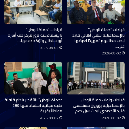
قيادات “حماة الوطن”
قيادات “حماة الوطن”
بالإسماعيلية تلتقي أهالي فايد
بالإسماعيلية تزور مركز طب أسرة
لبحث مطالبهم تمهيدًا لعرضها
أبو سلطان وتؤكد دعمها…
على…
2026-08-02
2026-08-02
قيادات ونواب حماة الوطن
“حماة الوطن” بالأقصر ينظم قافلة
بالإسماعيلية يزورون مستشفى
طبية مجانية استفاد منها 280
فايد التخصصي لبحث سبل دعم…
مواطناً بقرية…
2026-08-02
2026-08-02