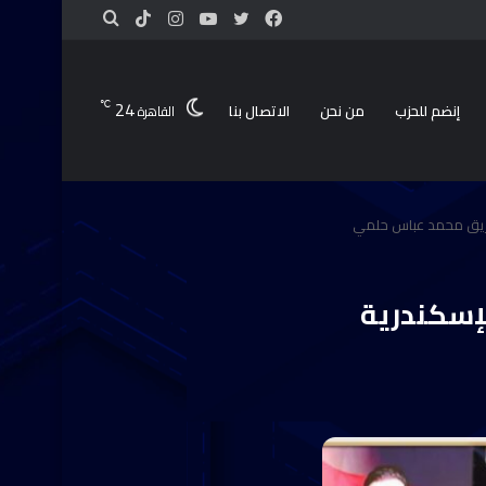
24
℃
إنضم للحزب
من نحن
الاتصال بنا
القاهرة
لفريق محمد عباس حلمي
لإسكندرية