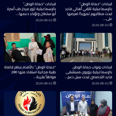
قيادات “حماة الوطن”
قيادات “حماة الوطن”
بالإسماعيلية تلتقي أهالي فايد
بالإسماعيلية تزور مركز طب أسرة
لبحث مطالبهم تمهيدًا لعرضها
أبو سلطان وتؤكد دعمها…
على…
2026-08-02
2026-08-02
قيادات ونواب حماة الوطن
“حماة الوطن” بالأقصر ينظم قافلة
بالإسماعيلية يزورون مستشفى
طبية مجانية استفاد منها 280
فايد التخصصي لبحث سبل دعم…
مواطناً بقرية…
2026-08-02
2026-08-02