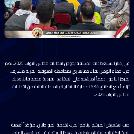
في إطار الاستعدادات المكثفة لخوض انتخابات مجلس النواب 2025، نظم
حزب حماة الوطن لقاء جماهيري بمحافظة المنوفية، بقرية مشيرف،
بمركز الباجور، دعماً لمرشحه على المقاعد الفردية محمد فايز، وذلك
تزامناً مع انطلاق فترة الدعاية الانتخابية بالمرحلة الثانية من انتخابات
مجلس النواب 2025.
حيث استعرض المرشح برنامج الحزب لخدمة المواطنين، مؤكداً أهمية
المشاركة الإيجابية للمواطنين في هذا الاستحقاق الدستوري الهام،