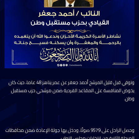
وتوفي قبل قليل المرشح أحمد جعفر عن عمر يناهز 48 عاما، حيث كان
يخوض المنافسة على المقاعد الفردية ضمن مرشحي حزب مستقبل
وطن.
وحصل الراحل على 9579 صوتًا، ودخل بها جولة الإعادة ضمن محافظات
المرحلة الثانية من انتخابات مجلس النواب.