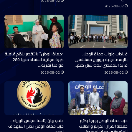
2026-08-02
2026-08-02
قيادات ونواب حماة الوطن
“حماة الوطن” بالأقصر ينظم قافلة
بالإسماعيلية يزورون مستشفى
طبية مجانية استفاد منها 280
فايد التخصصي لبحث سبل دعم…
مواطناً بقرية…
2026-08-02
2026-08-02
حزب حماة الوطن بجرجا يكرّم
عقب بيان رئاسة مجلس الوزراء ..
حفظة القرآن الكريم والطلاب
حزب حماة الوطن يدين استهداف
المتفوقين دعمًا لمسيرة…
إحدى…