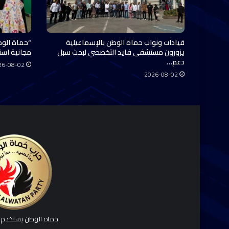
قيادات ونواب حماة الوطن بالإسماعيلية
“حماة الوط
يزورون مستشفى فايد التخصصي لبحث سبل
مجانية استفاد منها 0
دعم…
26-08-02
2026-08-02
حماة الوطن يستخدم ك