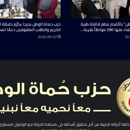
ن” بالأقصر ينظم قافلة طبية
حزب حماة الوطن بجرجا يكرّم حفظة ال
28 مواطناً بقرية…
الكريم والطلاب المتفوقين دعمًا لم
2026-08-02
20
افة أدواته الحزبية من أجل تحقيق أهدافه في مساندة الدولة نحو الوصول لمستوى