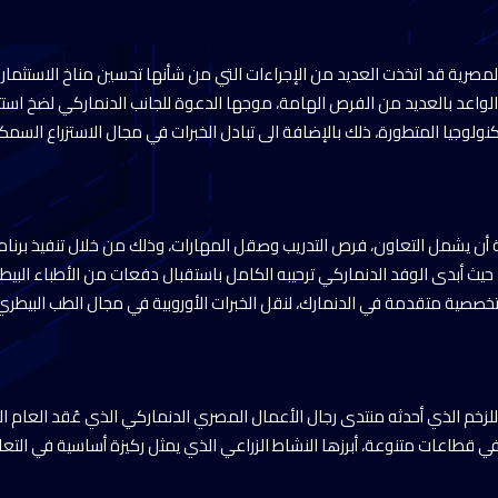
ة المصرية قد اتخذت العديد من الإجراءات التي من شأنها تحسين مناخ الاستثما
لواعد بالعديد من الفرص الهامة، موجها الدعوة للجانب الدنماركي لضخ است
كنولوجيا المتطورة، ذلك بالإضافة الى تبادل الخبرات في مجال الاستزراع السمك
 أن يشمل التعاون، فرص التدريب وصقل المهارات، وذلك من خلال تنفيذ برنا
حيث أبدى الوفد الدنماركي ترحيبه الكامل باستقبال دفعات من الأطباء البيط
تخصصية متقدمة في الدنمارك، لنقل الخبرات الأوروبية في مجال الطب البيطري 
ً للزخم الذي أحدثه منتدى رجال الأعمال المصري الدنماركي الذي عُقد العام
قطاعات متنوعة، أبرزها النشاط الزراعي الذي يمثل ركيزة أساسية في التعا