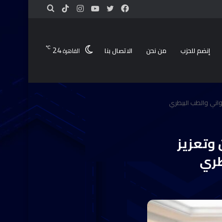
24
℃
إنضم للحزب
من نحن
الاتصال بنا
القاهرة
حيواني والطب البيطري
 وتعزيز
يطري