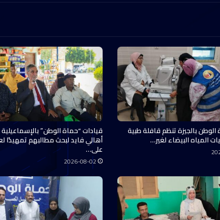
 الوطن بالجيزة تنظم قافلة طبية
قيادات “حماة الوطن” بالإسماعيلية 
ات المياه البيضاء لغير…
أهالي فايد لبحث مطالبهم تمهيدًا ل
على…
20
2026-08-02