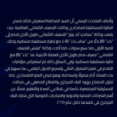
وأضاف المتحدث الرسمي أن السيد المحافظ استعرض كذلك تحسن
النظرة المستقبلية لمصر لدى وكالات التصنيف الائتماني العالمية، حيث
رفعت وكالة “ستاندرد آند بورز” التصنيف الائتماني طويل الأجل لمصر إلى
“باء” (B) بدلًا من “سالب باء” (B-)، مع نظرة مستقبلية مستقرة، وذلك
للمرة الأولى منذ سبع سنوات، كما أكدت وكالة “فيتش للتصنيف
الائتماني” تصنيف مصر طويل الأجل للعملة الأجنبية عند “باء” (B) مع
نظرة مستقبلية مستقرة. وفي السياق ذاته، تم استعراض مؤشرات
التقدم في تعزيز الشمول المالي وتسريع التحول الرقمي، بما يسهم في
بناء اقتصاد أكثر شمولًا واستدامة، ويعزز فرص النمو الاقتصادي. كما
تناول الاجتماع جهود البنك المركزي والقطاع المصرفي في مجالات
المسئولية المجتمعية، خاصة في قطاعي الصحة والتعليم، فضلًا عن
أهم الشراكات المحلية والدولية والمبادرات القومية التي شارك البنك
المركزي في تنفيذها خلال عام ٢٠٢٥.