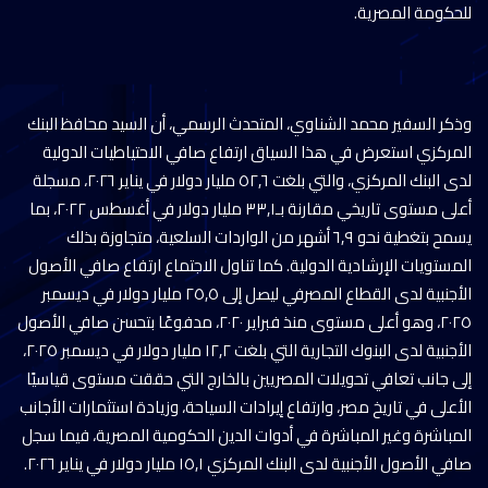
للحكومة المصرية.
وذكر السفير محمد الشناوي، المتحدث الرسمي، أن السيد محافظ البنك
المركزي استعرض في هذا السياق ارتفاع صافي الاحتياطيات الدولية
لدى البنك المركزي، والتي بلغت ٥٢,٦ مليار دولار في يناير ٢٠٢٦، مسجلة
أعلى مستوى تاريخي مقارنة بـ٣٣,١ مليار دولار في أغسطس ٢٠٢٢، بما
يسمح بتغطية نحو ٦,٩ أشهر من الواردات السلعية، متجاوزة بذلك
المستويات الإرشادية الدولية. كما تناول الاجتماع ارتفاع صافي الأصول
الأجنبية لدى القطاع المصرفي ليصل إلى ٢٥,٥ مليار دولار في ديسمبر
٢٠٢٥، وهو أعلى مستوى منذ فبراير ٢٠٢٠، مدفوعًا بتحسن صافي الأصول
الأجنبية لدى البنوك التجارية التي بلغت ١٢,٢ مليار دولار في ديسمبر ٢٠٢٥،
إلى جانب تعافي تحويلات المصريين بالخارج التي حققت مستوى قياسيًا
الأعلى في تاريخ مصر، وارتفاع إيرادات السياحة، وزيادة استثمارات الأجانب
المباشرة وغير المباشرة في أدوات الدين الحكومية المصرية، فيما سجل
صافي الأصول الأجنبية لدى البنك المركزي ١٥,١ مليار دولار في يناير ٢٠٢٦.