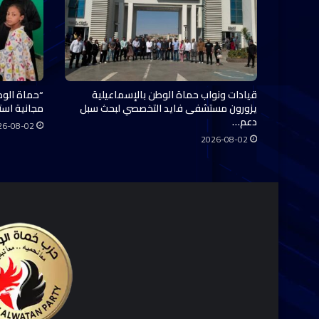
قيادات ونواب حماة الوطن بالإسماعيلية
“حماة الوط
يزورون مستشفى فايد التخصصي لبحث سبل
مجانية استفاد منها 0
دعم…
26-08-02
2026-08-02