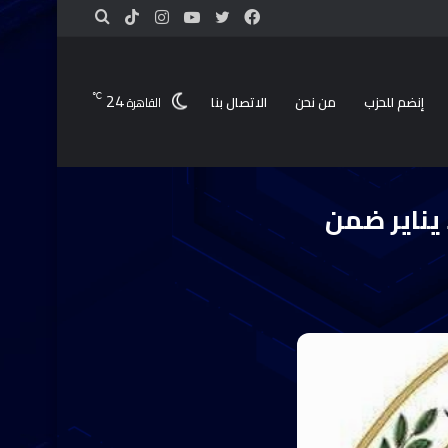
24
℃
إنضم للحزب
من نحن
الاتصال بنا
القاهرة
 12,665 كلب حر وتعقيم 1,593 منذ يناير ضمن