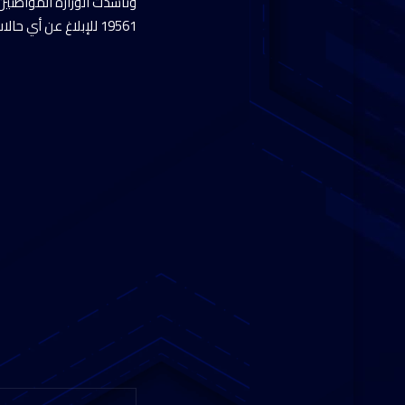
وناشدت الوزارة المواطنين 
19561 للإبلاغ عن أي حالات اشتباه أو طلب الدعم البيطري.