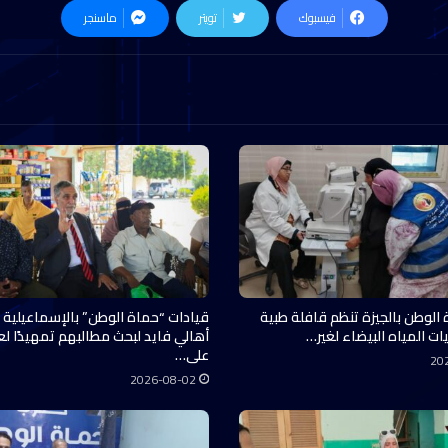
فيسبوك
تويتر
ماسنجر
 الوطن بالجيزة تنظم قافلة طبية
قيادات “حماة الوطن” بالإسماعيلية 
ات المياه البيضاء لغير…
أهالي فايد لبحث مطالبهم تمهيدًا ل
على…
20
2026-08-02