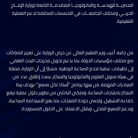
المصريــة للهندســة والتكنولوجيــا المتقدمــة التابعة لوزارة الإنتــاج
الحربــي ومختلف الجامعــات في التخصصات المختلفة لدعم العملية
التعليمية.
من جانبه، أعرب وزير التعليم العالي عن حرص الوزارة على تعزيز الشراكات
مع مختلف مؤسسات الدولة، بما يدعم تحويل مخرجات البحث العلمي
إلى تطبيقات عملية تخدم الصناعة الوطنية، مشيرًا إلى أن الوزارة، ممثلة
في هيئة تمويل العلوم والتكنولوجيا والابتكار، بصدد إطلاق عدد من
المبادرات المهمة، من بينها برنامج “أستاذ لكل مصنع”؛ بهدف ربط
الابتكار باحتياجات الصناعة، وتمكين الباحثين من تطوير حلول عملية ترفع
كفاءة التشغيل، وتحسن جودة المنتجات، بما يعزز الاستدامة الصناعية،
ويدعم التصنيع المحلي، ويقلل الاعتماد على الحلول المستوردة.