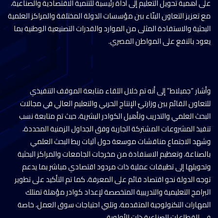
على أهمية تحويل التعليم إلى أداة رئيسية للتنمية الاقتصادية والصناعية،
مع تعزيز التعاون البنّاء بين مؤسسات الدولة المختلفة والمراكز العلمية
البحثية والاستفادة المثلى من الموارد والقدرات التصنيعية الوطنية بما
يعود بالنفع على المواطن المصري.
وأشار “جمبلاط” إلى أنه تم خلال اللقاء متابعة الموقف التنفيذي
للتعاون القائم بين وزارتيّ الإنتاج الحربي والتعليم العالي في مجالات
البحث العلمي والتدريب وتأهيل الكوادر البشرية، حيث تم متابعة نسب
تنفيذ المشروعات المشتركة الجارية وفق الجداول الزمنية المحددة،
وشهد الاجتماع مناقشات موسعة حول آليات ربط البحث العلمي
بالصناعة، وتعظيم الاستفادة من مخرجات الجامعات والمراكز البحثية
وتحويلها إلى تطبيقات عملية ذات مردود اقتصادي مباشر بما يدعم
توجه الدولة نحو اقتصاد قائم على المعرفة، كما تم التأكيد على تطوير
البرامج التعليمية والتدريبية المتخصصة لإعداد كوادر مؤهلة تمتلك
المهارات التكنولوجية المتقدمة، وتلبي احتياجات سوق العمل، خاصة
في القطاعات الصناعية ذات الأولوية.