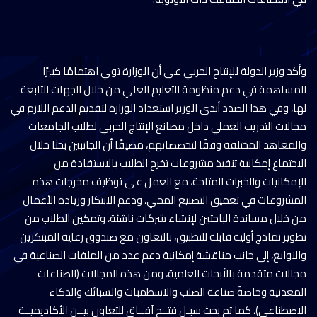
وأكد وزير الدولة للإنتاج الحربي على أن الوزارة تولي اهتمامًا كبيرًا
للمساهمة في دعم منظومة التعليم العالي من خلال الجهات التابعة
لها، وفي هذا الصدد أبدى الوزير استعداد الوزارة لتقديم الدعم اللازم في
مجالات التدريب العملي داخل مصانع الإنتاج الحربي لطلاب الجامعات
والمعاهد المختلفة وفقًا لتخصصاتهم، مضيفًا أن الجانبين بحثا خلال
الاجتماع إمكانية تنفيذ مشروعات تخرج الطلاب بالاستفادة من
الإمكانيات والخبرات المتاحة، مع العمل على توظيف مخرجات هذه
المشروعات في تعميق التصنيع المحلي، ودعم الابتكار وريادة الأعمال
من خلال مساندة الباحثين لإنشاء شركات ناشئة، وتمكين الطلاب من
تطوير نماذج أولية قابلة للتطبيق، بالتعاون مع صندوق رعاية المبتكرين
والنوابغ، إلى جانب مناقشة إمكانية دعم عدد من الملفات الصناعية في
مجالات متقدمة بالأبحاث العلمية، ومن هذه المجالات (الصناعات
المعدنية وخاصةً صناعة الصلب والاسطمبات والسبائك والذكاء
الاصطناعي)، كما تم بحث سبـل فتــح آفــاق للتعاون بيــن الأكاديميــة