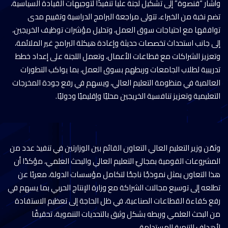
وأشار “قنصوة” إلى تشكيل لجنة عليا تنفيذًا لتوجيهات القيادة السياسية،
تضم نخبة من الخبراء، تتولى مراجعة البرامج الدراسية وتقييم مدى
توافقها مع احتياجات سوق العمل، وتحليل مؤشرات توظيف الخريجين،
إلى جانب استحداث تخصصات حديثة وإعادة هيكلة البرامج غير الملائمة،
وتعزيز الشراكات مع قطاعات الأعمال، وتعمل اللجنة على إعداد خطط
تدريبية لطلاب الجامعات وربطهم بسوق العمل، بما يواكب التطورات
العالمية في منظومة التعليم العالي، ويسهم في رفع جودة المخرجات
التعليمية وتعزيز تنافسية الخريجين محليًا وإقليميًا ودوليًا.
وثمّن وزير التعليم العالي التعاون القائم بين الوزارتين في تنفيذ عدد من
المشروعات القومية بمجاليّ التعليم العالي والبحث العلمي، مؤكدًا أن
هذا التعاون يمثل نموذجًا ناجحًا لتكامل مؤسسات الدولة، معربًا عن
تطلعه إلى توسيع مجالات الشراكة مع وزارة الإنتاج الحربي بما يسهم في
رفع كفاءة القطاعات الصناعية، في ظل الحاجة إلى تعظيم الاستفادة
من البحث العلمي وربطه بشكل وثيق بالتحديات التنموية، تحقيقًا
لأهداف التنمية المستدامة.