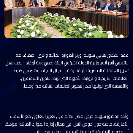
عقد الدكتور هاني سويلم، وزير الموارد المائية والري، اجتماعًا مع
بياتريس أتيم أنور، وزيرة الدولة لشؤون البيئة بجمهورية أوغندا، لبحث سبل
تعزيز العلاقات المصرية الأوغندية في مجال المياه، وذلك في ضوء
العلاقات التاريخية والروابط الأخوية التي تربط البلدين الشقيقين،
والأهمية التي توليها مصر لتطوير العلاقات الثنائية مع أوغندا.
وأكد الدكتور سويلم حرص مصر الدائم على تعزيز التعاون مع الأشقاء
الأفارقة، خاصة دول حوض النيل، في مجال إدارة الموارد المائية، موضحًا
أن مصر ملتزمة بقوة بدعم التنمية في دول حوض النيل.