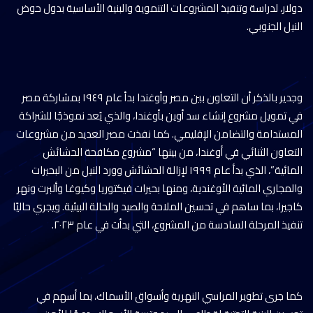
دولار، لدراسة وتنفيذ المشروعات التنموية والبنية الأساسية بدول حوض
النيل الجنوبي.
وجدير بالذكر أن التعاون بين مصر وأوغندا بدأ عام ١٩٤٩ بمشاركة مصر
في تمويل مشروع إنشاء سد أوين بأوغندا، والذي يُعد نموذجًا للشراكة
المستدامة والتضامن الإقليمي. كما نفذت مصر العديد من مشروعات
التعاون الثنائي في أوغندا، من بينها “مشروع مكافحة الحشائش
المائية”، الذي بدأ عام ١٩٩٩ لإزالة الحشائش وورد النيل من البحيرات
والمجاري المائية الأوغندية، ومنها بحيرات فيكتوريا وكيوغا وألبرت ونهر
كاجيرا، بما ساهم في تحسين الملاحة والصيد والحالة البيئية. ويجري حاليًا
تنفيذ المرحلة السادسة من المشروع، التي بدأت في عام ٢٠٢٣.
كما جرى تطوير المراسي النهرية وأسواق الأسماك، بما أسهم في