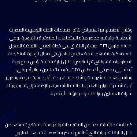
وخلال الاجتماع، تم استعراض نتائج اجتماعات اللجنة التوجيهية المصرية
الأوغندية، وتوقيع محضر هذه الاجتماعات المنعقدة بالقاهرة يومي
٣٠ و٣١ مارس ٢٠٢٦، حيث تم الاتفاق على خطة العمل التنفيذية لتفعيل
بنود مذكرة التفاهم الموقعة بين البلدين في مجال الإدارة المتكاملة
للموارد المائية، والتي تم توقيعها خلال زيارة فخامة رئيس جمهورية
أوغندا إلى مصر في أغسطس ٢٠٢٥، بقيمة ٦ ملايين دولار أمريكي.
وتشمل هذه المشروعات إنشاء خزانات، وحفر آبار جوفية جديدة، وتطوير
آبار قائمة وتحويلها للعمل بالطاقة الشمسية، بالإضافة إلى تدريب وبناء
قدرات العاملين بوزارة المياه والبيئة الأوغندية.
كما تمت مناقشة عدد من المشروعات والدراسات المقترح تنفيذُها من
خلال الآلية التمويلية التي أطلقتها مصر بمخصصات قدرها ١٠٠ مليون