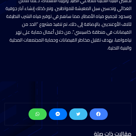
تحسين البنية التحتية لقطاعي الصيد وتربية الأسماك، دعمًا للأمن
الغذائي وتحسين سبل المعيشة للمواطنين. وتم كذلك إنشاء آبار جوفية
وسدود لتجميع مياه الأمطار، مما ساهم في توفير مياه الشرب النظيفة
لآلاف الأوغنديين. بالإضافة إلى ذلك، تم تنفيذ مشروع “الحد من
الفيضانات في منطقة كاسيسي”، من خلال أعمال حماية على نهر
نياموامبا، بهدف تقليل مخاطر الفيضانات وحماية المجتمعات المحلية
والبنية التحتية.
مقالات ذات صلة