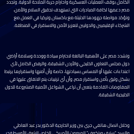
الكامل بوقف العمليات العسكرية واحترام حرية الملاحة الدولية. وتجدد
مصر دعمها لكافة المبادرات التي تستهدف تحقيق السلام والأمن،
وتؤكد مواصلة جهودها الحثيثة مع باكستان وتركيا في العمل مع
الشركاء الإقليميين والدوليين لتعزيز الأمن والاستقرار في المنطقة.
وتشدد مصر على الأهمية البالغة لاحترام سيادة ووحدة وسلامة أراضي
دول مجلس التعاون الخليجي والأردن الشقيقة، والرفض الكامل لأي
اعتداءات عليها أو المساس بسيادتها، خاصة وأن أمنها واستقرارها يرتبط
بشكل وثيق بأمن واستقرار مصر، وأن أي ترتيبات يتم الاتفاق عليها في
المفاوضات القادمة يتعين أن تراعي الشواغل الأمنية المشروعة للدول
الخليجية الشقيقة.
وخلال اتصال هاتفي جري بين وزير الخارجية الدكتور بدر عبد العاطي
والسيد “ستيف ويتكوف” المبعوث الأمريكي الخاص للشرق الأوسط فجر