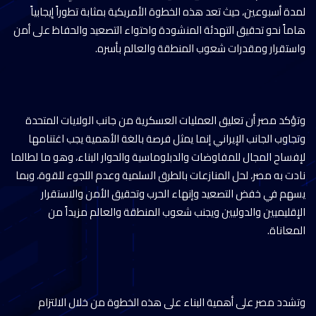
لمدة أسبوعين، حيث تعد هذه الخطوة الأمريكية بمثابة تطوراً إيجابياً
هاماً نحو تحقيق التهدئة المنشودة واحتواء التصعيد والحفاظ على أمن
واستقرار ومقدرات شعوب المنطقة والعالم بأسره.
وتؤكد مصر أن تعليق العمليات العسكرية من جانب الولايات المتحدة
وتجاوب الجانب الإيراني إنما يمثل فرصة بالغة الأهمية يجب اغتنامها
لإفساح المجال للمفاوضات والدبلوماسية والحوار البناء، وهو ما لطالما
نادت به مصر، لحل المنازعات بالطرق السلمية وعدم اللجوء للقوة، وبما
يسهم في خفض التصعيد وإنهاء الحرب وتحقيق الأمن والاستقرار
الإقليميين والدوليين ويجنب شعوب المنطقة والعالم مزيداً من
المعاناة.
وتشدد مصر على أهمية البناء على هذه الخطوة من خلال الالتزام