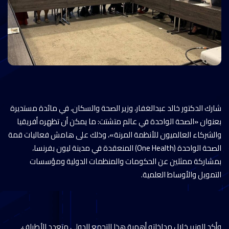
شارك الدكتور خالد عبدالغفار، وزير الصحة والسكان، في مائدة مستديرة
بعنوان «الصحة الواحدة في عالم متشتت: ما يمكن أن تظهره أفريقيا
والشركاء العالميون للأنظمة المرنة»، وذلك على هامش فعاليات قمة
الصحة الواحدة (One Health) المنعقدة في مدينة ليون بفرنسا،
بمشاركة ممثلين عن الحكومات والمنظمات الدولية ومؤسسات
التمويل والأوساط العلمية.
وأكد الوزير خلال مداخلته أهمية هذا التجمع الدولي متعدد الأطراف،