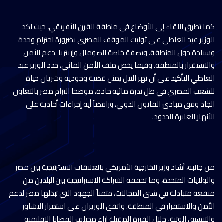
كما تطرق اللقاء إلى الأوضاع في منطقة القرن الأفريقي، حيث اكد
الوزير عبد العاطي على ثوابت الموقف المصرى بضرورة احترام وحدة
وسيادة دول المنطقة، وبصفة خاصة الصومال وإريتريا لدعم الأمن
والاستقرار بالمنطقة. وفيما يخص ملف الأمن المائي، جدد الوزير عبد
العاطي التأكيد على أن نهر النيل يمثل قضية وجودية وشريان حياة
للشعب المصري في ظل ندرة مائية حادة، موضحا التزام مصر بالتعاون
الجاد وفق مبادئ القانون الدولي، ورافضاً أية إجراءات أحادية على
الأنهار العابرة للحدود.
من جانبه، أشاد وزير الخارجية الأمريكي بالعلاقات الاسترتيجية بين مصر
والولايات المتحدة، وما تحققه الشراكة الاستراتيجية بين البلدين من
منفعة متبادلة في شتى المجالات، مثمناً الجهود التي تبذلها مصر لدعم
الأمن والاستقرار في المنطقة. واتفق الوزيران على استمرار التشاور
والتنسيق الوثيق خلال الفترة المقبلة إزاء مختلف القضايا الإقليمية