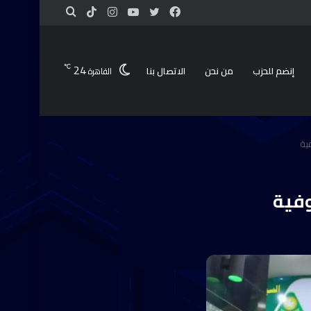
24
℃
إنضم للحزب
من نحن
الاتصال بنا
القاهرة
ية
وفية