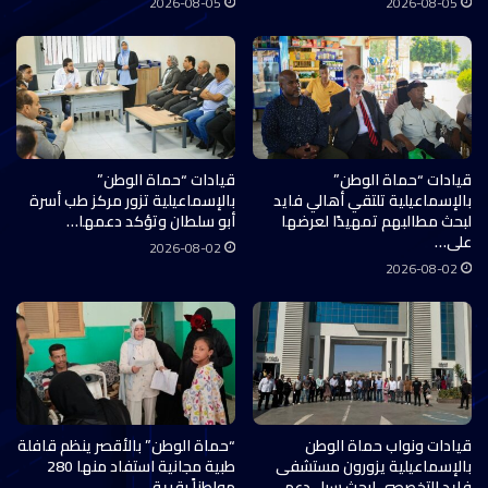
2026-08-05
2026-08-05
قيادات “حماة الوطن”
قيادات “حماة الوطن”
بالإسماعيلية تلتقي أهالي فايد
بالإسماعيلية تزور مركز طب أسرة
لبحث مطالبهم تمهيدًا لعرضها
أبو سلطان وتؤكد دعمها…
على…
2026-08-02
2026-08-02
قيادات ونواب حماة الوطن
“حماة الوطن” بالأقصر ينظم قافلة
بالإسماعيلية يزورون مستشفى
طبية مجانية استفاد منها 280
فايد التخصصي لبحث سبل دعم…
مواطناً بقرية…