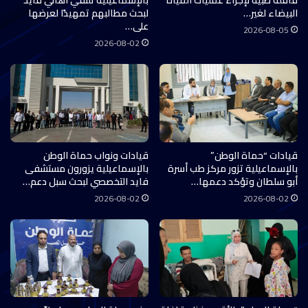
قافلة طبية لإجراء عمليات المياه
بالإسماعيلية تلتقي أهالي فايد
البيضاء لغير…
لبحث مطالبهم تمهيدًا لعرضها
على…
2026-08-05
2026-08-02
قيادات “حماة الوطن”
قيادات ونواب حماة الوطن
بالإسماعيلية تزور مركز طب أسرة
بالإسماعيلية يزورون مستشفى
أبو سلطان وتؤكد دعمها…
فايد التخصصي لبحث سبل دعم…
2026-08-02
2026-08-02