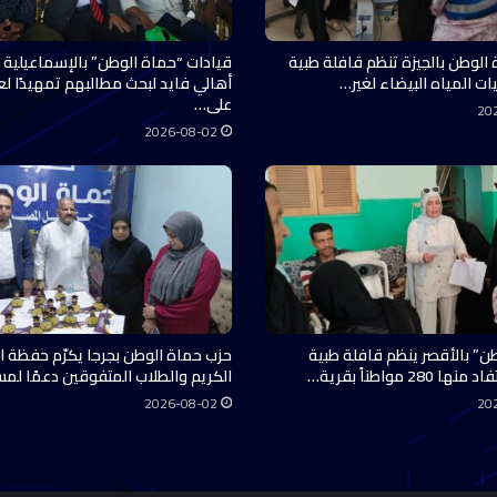
 الوطن بالجيزة تنظم قافلة طبية
قيادات “حماة الوطن” بالإسماعيلية 
ات المياه البيضاء لغير…
أهالي فايد لبحث مطالبهم تمهيدًا ل
على…
20
2026-08-02
ن” بالأقصر ينظم قافلة طبية
حزب حماة الوطن بجرجا يكرّم حفظة ال
28 مواطناً بقرية…
الكريم والطلاب المتفوقين دعمًا لم
2026-08-02
20