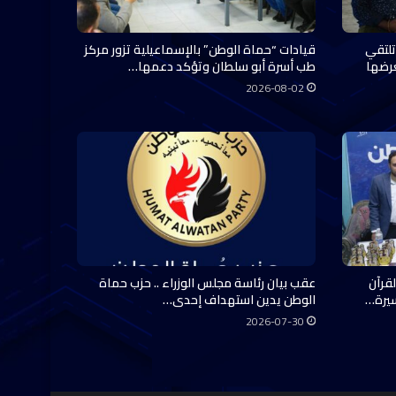
تلتقي
قيادات “حماة الوطن” بالإسماعيلية تزور مركز
عرضها
طب أسرة أبو سلطان وتؤكد دعمها…
2026-08-02
قرآن
عقب بيان رئاسة مجلس الوزراء .. حزب حماة
سيرة…
الوطن يدين استهداف إحدى…
2026-07-30