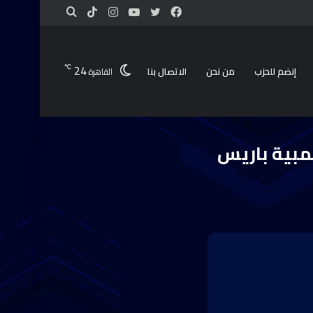
24
℃
إنضم للحزب
من نحن
الاتصال بنا
القاهرة
لمبية باريس