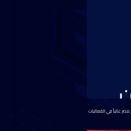
لألعاب البارالمبية باريس 2024، الذين رفعوا اسم مصر عالياً في الفعاليات