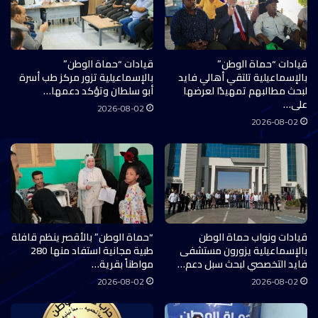
قيادات “حماة الوطن”
قيادات “حماة الوطن”
بالإسماعيلية تلتقي أهالي فايد
بالإسماعيلية تزور مركز طب أسرة
لبحث مطالبهم تمهيدًا لعرضها
أبو سلطان وتؤكد دعمها…
على…
2026-08-02
2026-08-02
قيادات ونواب حماة الوطن
“حماة الوطن” بالأقصر ينظم قافلة
بالإسماعيلية يزورون مستشفى
طبية مجانية استفاد منها 280
فايد التخصصي لبحث سبل دعم…
مواطناً بقرية…
2026-08-02
2026-08-02