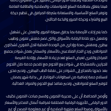
فيما يتعلق بمطابقة السلع للمواصفات والصلاحية والنظافة العامة
وتوفر السلع الأساسية، والاستعانة بشرطة المرافق فى تنظيم حركة
البيع والشراء وحركة المرور والباعة الجائلين.
كما يتم إخلاء الأرصفة بما يحقق سيولة المرور، والعمل على تشغيل
وتفعيل دور نقاط الرقابة بالأسواق والتى تضم مفتش تموين وطبيب
بيطرى ومفتش صحة وإدارى من الوحدة المحلية للحل الفورى لشكاوى
المواطنين وردع التجار المتلاعبين بالأسعار، والسماح بعمل شوادر بجميع
المراكز والقرى لعرض السلع لعدم زيادة الأسعار، وإتاحة الفرصة
للجزارين بالمشاركة فى شوادر بيع اللحوم مع تقديم خدمة نقل اللحوم
بعد ذبحها بالمجازر إلى الشوادر على نفقة الطب البيطرى، وتدبير مخزن
لاستلام حصة إضافية من اسطوانات البوتاجاز فى بداية شهر رمضان
لتوفير السلع للمواطنين، وتدبير منافذ لبيع اللحوم والمواد الغذائية.
وأوضح المحافظ، أن على مديرية التموين وقسم مباحث التموين تكثيف
الدور الرقابى للأجهزة الرقابية المختلفة لمراقبة أعمال المخابز والأسعار
بالأسواق وضبط السلع منتهية الصلاحية أو غير معلومة المصدر أو غير