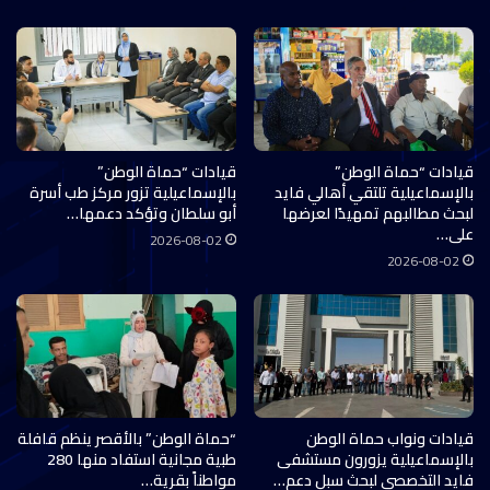
قيادات “حماة الوطن”
قيادات “حماة الوطن”
بالإسماعيلية تلتقي أهالي فايد
بالإسماعيلية تزور مركز طب أسرة
لبحث مطالبهم تمهيدًا لعرضها
أبو سلطان وتؤكد دعمها…
على…
2026-08-02
2026-08-02
قيادات ونواب حماة الوطن
“حماة الوطن” بالأقصر ينظم قافلة
بالإسماعيلية يزورون مستشفى
طبية مجانية استفاد منها 280
فايد التخصصي لبحث سبل دعم…
مواطناً بقرية…