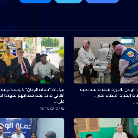
 الوطن بالجيزة تنظم قافلة طبية
قيادات “حماة الوطن” بالإسماعيلية 
ات المياه البيضاء لغير…
أهالي فايد لبحث مطالبهم تمهيدًا ل
على…
20
2026-08-02