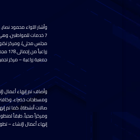
7 خدمات للمواطنين، وه
زراعيا
جمعية زراعية – مركز تجمي
ومسطحات خضراء، وكافتريا
ومركزاً صحياً، طبقاً لمنظ
إنهاء أعمال (إنشاء – تطوير) 185 نقطة إسعاف من إجمالى 186 نقطة، لتحسين خدمات الإسعاف المقدمة 