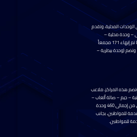
ن إجمالى 178 مجمعاً، تُنفذ على مستوى الوحدات المحلية، وتقدم
 – وحدة محلية –
مجلس محلى)، ومركز تكنولوجى يتم تقديم الخدمات للجمهور من خلاله، بما يوفر الوقت والمجهود، كما تم إنهاء 171 مجمعاً
وابع، وتضم (وحدة بيطرية –
– إحلال – تطوير – رفع كفاءة) 467 مركز شباب من إجمالى 526 مركزاً، وتضم هذه المراكز، ملاعب
ة – جيم – صالة ألعاب –
صالات أنشطة)، كما تم إنهاء أعمال (إنشاء – تطوير – رفع كفاءة خفيف) 225 وحدة صحية / مركز صحى من إجمالى 460 وحدة
قدمة للمواطنين، بجانب