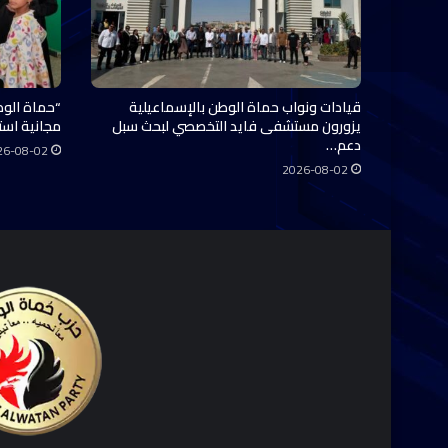
قيادات ونواب حماة الوطن بالإسماعيلية
“حماة الوط
يزورون مستشفى فايد التخصصي لبحث سبل
مجانية استفاد منها 0
دعم…
26-08-02
2026-08-02