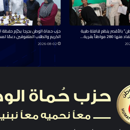
ن” بالأقصر ينظم قافلة طبية
حزب حماة الوطن بجرجا يكرّم حفظة ال
28 مواطناً بقرية…
الكريم والطلاب المتفوقين دعمًا لم
2026-08-02
20