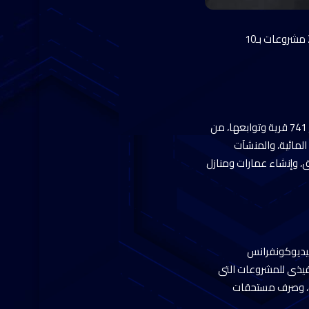
أعلن المهندس شريف الشربيني، وزير الإسكان والمرافق والمجتمعات العمرانية، الانتهاء من تنفيذ 2508 مشروعات بـ10
وأشار إلى أن الجهاز المركزى للتعمير، يتولى تنفيذ 3631 مشروعاً تنموياً في 25 مركزاً بـ10 محافظات تضم 741 قرية وتوابعها، من
لمائية، والمنشآت
، وإنشاء عمارات ومنازل
لفيديوكونفرانس
نفيذى للمشروعات التى
عات، وصرف مستحقات