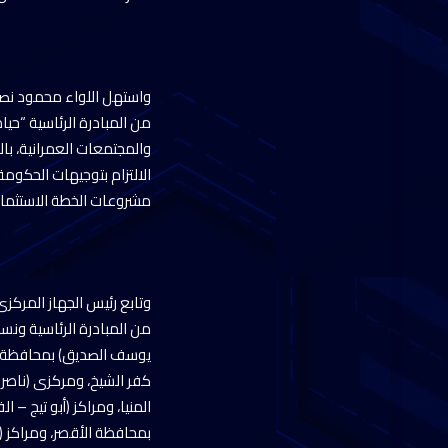
واستهل اللواء محمود نصار
من المبادرة الرئاسية “حي
والمجتمعات العمرانية، با
الالتزام بتوجيهات الحكوم
مشروعات الخطة الاستثماري
وتابع رئيس الجهاز المركز
من المبادرة الرئاسية ونس
يوسف الصديق) بمحافظة ا
كفر الشيخ، ومركزى (ناصر
المنيا، ومراكز (أبو تيج 
بمحافظة الأقصر، ومراكز (