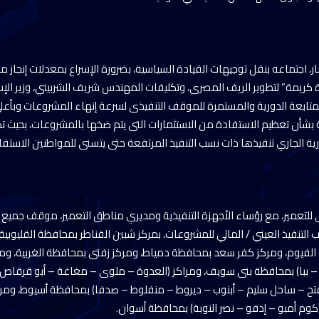
، اجتماعه بنقل توجيهات القيادة السياسية، بضرورة الإسراع بمعدلات إنجاز م
اة كريمة” لتطوير الريف المصرى، وتكليفات المهندس شريف الشربيني، وزير ال
لمتابعة الدورية والمستمرة للموقف التنفيذى لسرعة إنهاء المشروعات وبأع
ة بشأن تعظيم الاستفادة من الاستثمارات التى يتم ضخها بالمشروعات، بحيث تك
ة الجاري تنفيذها ذات نسب التنفيذ المرتفعة حتى يتسنى للمواطنين الاستف
ى للتعمير، مع رؤساء الأجهزة التنفيذية ومديري مناطق التعمير، موقف جميع 
ب التنفيذ العيني / المالي للمشروعات، بمركز شبين القناطر بمحافظة القليوبي
لفيوم، ومركز كفر سعد بمحافظة دمياط، ومركز زفتى بمحافظة الغربية، 
 – ببا) بمحافظة بنى سويف، ومراكز (العدوة – ملوى – مغاغة – أبو قرقا
– الفتح – ساحل سليم – أبنوب – ديروط – منفلوط – صدفا) بمحافظة أسيوط، ومرك
كوم أمبو – إدفو – نصر النوبة) بمحافظة أسوان.