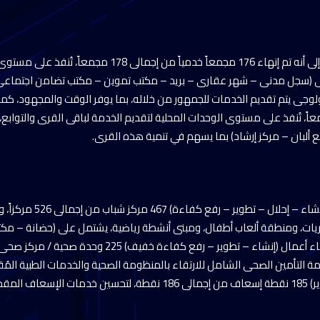
وأشار اللواء محمود نصار، إلى أنه تم إنهاء 176 مجمعاً خدمياً م
ى (سجل مدنى – شهر عقارى – بريد – مكتب تموين – مكتب تضامن اجتماعى
ً من إجمالى 178 مجمعاً، تُنفذ على مستوى الوحدات المحلية لتقديم الخدمة لباقى القرى والت
ع ألبان – مركز إرشاد) بما يسهم في تنمية هذه القرى.
وأضاف: تم إنهاء أعمال (إنشاء 
ت، ومنطقة ألعاب أطفال، ومبنى أنشطة رياضية، يشتمل على (حضانة – مكتب
ومة التأمين الصحى الشامل للارتقاء بالمنظومة الصحية والخدمات الطبية المُ
للمواطنين.