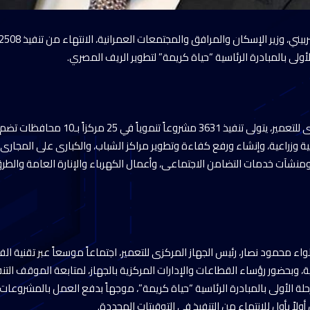
لى بالمبادرة الرئاسية “حياة كريمة” لتطوير الريف المصري.
وزراعية، وإنشاء ورفع كفاءة وتطوير مراكز الشباب، والكبارى على المجارى ا
منشآت خدمات التضامن الاجتماعى، وأعمال الكهرباء والإنارة العامة والطرق
ء محمود نصار، رئيس الجهاز المركزى للتعمير، اجتماعاً موسعاً عبر تقنية ا
ة، وبحضور رؤساء القطاعات والإدارات المركزية بالجهاز، لمتابعة الموقف الت
مرحلة الأولى بالمبادرة الرئاسية “حياة كريمة”، موجهاً بدفع العمل بالمشرو
لاً بأول للانتهاء من التنفيذ في التوقيتات المحددة.