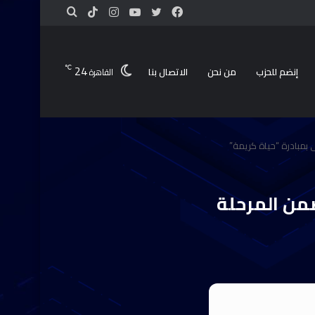
24
℃
إنضم للحزب
من نحن
الاتصال بنا
القاهرة
عات بـ10 محافظات ضمن المرحلة