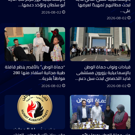
لبحث مطالبهم تمهيدًا لعرضها
أبو سلطان وتؤكد دعمها…
على…
2026-08-02
2026-08-02
قيادات ونواب حماة الوطن
“حماة الوطن” بالأقصر ينظم قافلة
بالإسماعيلية يزورون مستشفى
طبية مجانية استفاد منها 280
فايد التخصصي لبحث سبل دعم…
مواطناً بقرية…
2026-08-02
2026-08-02
حزب حماة الوطن بجرجا يكرّم
عقب بيان رئاسة مجلس الوزراء ..