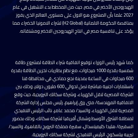
الهيدروجين الأخضر في مصر، حيث من المخطط بدء التشغيل في عام
2027 علما بأن المشروع هو الاول على مستوى العالم الذي يفوز
بمناقصة الحكومة الالمانية (H2 Global) لشراء الامونيا الخضراء مما
يؤكد على تنافسية مصر في انتاج الهيدروجين الاخضر ومشتقاته.
كما شهد رئيس الوزراء توقيع اتفاقية شراء الطاقة لمشروع طاقة
شمسية بقدرة 1000 ميجاوات، مع نظم بطاريات تخزين الطاقة بقدرة
600 ميجاوات في الساعة بمدينة نجع حمادي في محافظة قنا
باستثمارات اجنبية مباشرة تصل لحوالي 600 مليون دولار، وذلك بين
الشركة المصرية لنقل الكهرباء، وشركة سكاتك النرويجية، حيث وقع
الاتفاقية المهندسة/ منى رزق إبراهيم، رئيس مجلس إدارة الشركة
المصرية لنقل الكهرباء، والسيد/ محمد عامر، نائب الرئيس التنفيذي
لمنطقة الشرق الأوسط وشمال أفريقيا لشركة سكاتك، وذلك بحضور
السفيرة/ هليدا كليميتسدال، سفيرة مملكة النرويج بالقاهرة، والسيد/
تيرييه بيلسكوج، الرئيس التنفيذي لشركة سكاتك النرويجية.