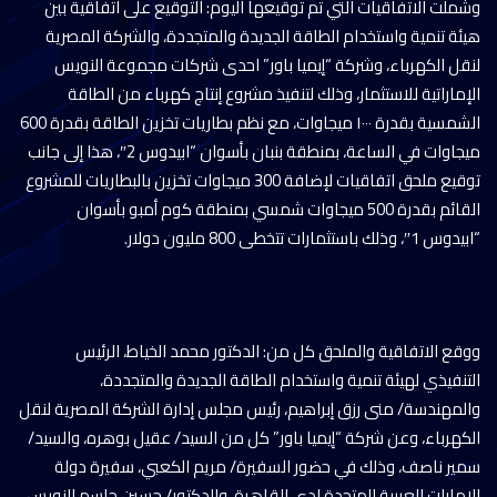
وشملت الاتفاقيات التي تم توقيعها اليوم: التوقيع على اتفاقية بين
هيئة تنمية واستخدام الطاقة الجديدة والمتجددة، والشركة المصرية
لنقل الكهرباء، وشركة “إيميا باور” احدى شركات مجموعة النويس
الإماراتية للاستثمار، وذلك لتنفيذ مشروع إنتاج كهرباء من الطاقة
الشمسية بقدرة ١٠٠٠ ميجاوات، مع نظم بطاريات تخزين الطاقة بقدرة 600
ميجاوات في الساعة، بمنطقة بنبان بأسوان “ابيدوس 2″، هذا إلى جانب
توقيع ملحق اتفاقيات لإضافة 300 ميجاوات تخزين بالبطاريات للمشروع
القائم بقدرة 500 ميجاوات شمسي بمنطقة كوم أمبو بأسوان
“ابيدوس 1″، وذلك باستثمارات تتخطى 800 مليون دولار.
ووقع الاتفاقية والملحق كل من: الدكتور محمد الخياط، الرئيس
التنفيذي لهيئة تنمية واستخدام الطاقة الجديدة والمتجددة،
والمهندسة/ منى رزق إبراهيم، رئيس مجلس إدارة الشركة المصرية لنقل
الكهرباء، وعن شركة “إيميا باور” كل من السيد/ عقيل بوهره، والسيد/
سمير ناصف، وذلك في حضور السفيرة/ مريم الكعبي، سفيرة دولة
الإمارات العربية المتحدة لدى القاهرة، والدكتور/ حسين جاسم النويس،