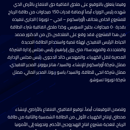
وفيما يتعلق بالتوقيع على ملحق اتفاقية حق الانتفاع بالأرض الذي
شهده رئيس الوزراء أيضاَ لإضافة قدرات 150 ميجاوات من طاقة الرياح
للمشروع الخاص بتحالف (أوراسكوم – انجي – تويوتا ) الجاري تنفيذه
بقدرة ٥٠٠ ميجاوات، بخليج السويس، وكذا ملحق اتفاقية شراء الطاقة
من هذا المشروع، فقد وقع على الملحقين كل من الدكتور محمد
الخياط، الرئيس التنفيذي لهيئة تنمية واستخدام الطاقة الجديدة
والمتجددة، والمهندسة/ منى رزق إبراهيم، رئيس مجلس إدارة الشركة
المصرية لنقل الكهرباء، والمهندس خالد الدجوى، رئيس مجلس الإدارة،
ممثل شركة أوراسكوم للإنشاء، والسيد/ هانز بروونز، المدير التنفيذي،
ممثل شركة انجي للطاقة، والسيد/ ياسو ريوتا، المدير المالي، ممثل
شركة تويوتا تسوشو.
وتتضمن التوقيعات أيضاَ، توقيع اتفاقيتي الانتفاع بالأراضي لإنشاء
محطتي لإنتاج الكهرباء الأولى من الطاقة الشمسية والثانية من طاقة
الرياح، لتغذية مشروع انتاج الهيدروجين الأخضر، وتحويله إلى الأمونيا