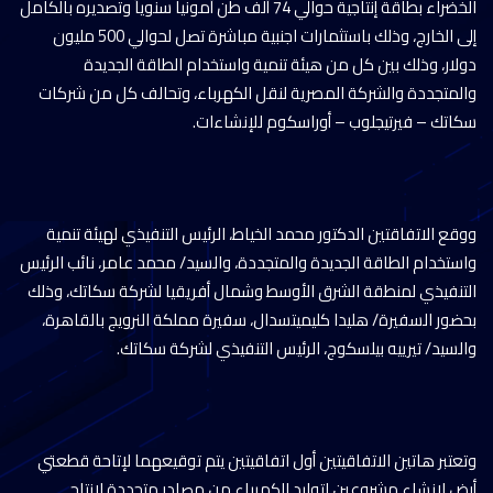
الخضراء بطاقة إنتاجية حوالي 74 ألف طن أمونيا سنوياً وتصديره بالكامل
إلى الخارج، وذلك باستثمارات اجنبية مباشرة تصل لحوالي 500 مليون
دولار، وذلك بين كل من هيئة تنمية واستخدام الطاقة الجديدة
والمتجددة والشركة المصرية لنقل الكهرباء، وتحالف كل من شركات
سكاتك – فيرتيجلوب – أوراسكوم للإنشاءات.
ووقع الاتفاقتين الدكتور محمد الخياط، الرئيس التنفيذي لهيئة تنمية
واستخدام الطاقة الجديدة والمتجددة، والسيد/ محمد عامر، نائب الرئيس
التنفيذي لمنطقة الشرق الأوسط وشمال أفريقيا لشركة سكاتك، وذلك
بحضور السفيرة/ هليدا كليميتسدال، سفيرة مملكة النرويج بالقاهرة،
والسيد/ تيرييه بيلسكوج، الرئيس التنفيذي لشركة سكاتك.
وتعتبر هاتين الاتفاقيتين أول اتفاقيتين يتم توقيعهما لإتاحة قطعتي
أرض لإنشاء مشروعين لتوليد الكهرباء من مصادر متجددة لإنتاج