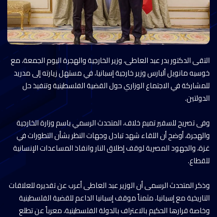
التقى الدكتور بدر عبد العاطى، وزير الخارجية والهجرة اليوم الجمعة، مع
خوسيه مانويل ألبارس وزير خارجية إسبانيا، في مستهل زيارته إلى مدريد
للمشاركة في الاجتماع الوزاري حول القضية الفلسطينية وتنفيذ حل
الدولتين.
وفى تصريح للسفير تميم خلاف، المتحدث الرسمي باسم وزارة الخارجية
والهجرة، أوضح أن اللقاء شهد تبادل وجهات النظر بشأن التطورات في
غزة، والجهود المصرية لوقف إطلاق النار وانفاذ المساعدات الإنسانية
للقطاع.
وذكر المتحدث الرسمى أن الوزير عبد العاطى أعرب عن تقديره للعلاقات
التاريخية مع إسبانيا، مثمناً موقف إسبانيا الداعم للقضية الفلسطينية
وخاصة قرارها الحكيم بالاعتراف بالدولة الفلسطينية، معرباً عن تطلع